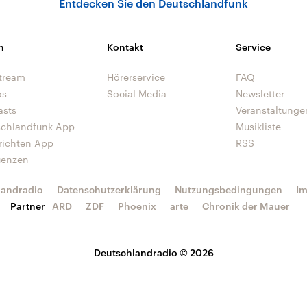
Entdecken Sie den Deutschlandfunk
n
Kontakt
Service
tream
Hörerservice
FAQ
os
Social Media
Newsletter
asts
Veranstaltunge
schlandfunk App
Musikliste
richten App
RSS
uenzen
landradio
Datenschutzerklärung
Nutzungsbedingungen
I
Partner
ARD
ZDF
Phoenix
arte
Chronik der Mauer
Deutschlandradio © 2026