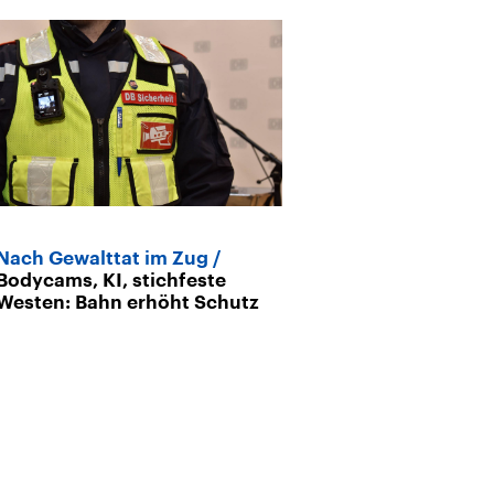
Nach Gewalttat im Zug
Deutsche Bah
Bodycams, KI, stichfeste
für den Krisen
Westen: Bahn erhöht Schutz