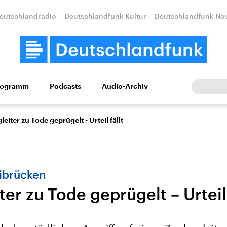
eutschlandradio
Deutschlandfunk Kultur
Deutschlandfunk No
rogramm
Podcasts
Audio-Archiv
Wirtschaft
Wissen
Kultur
Europa
Gesellschaf
eiter zu Tode geprügelt - Urteil fällt
eibrücken
er zu Tode geprügelt – Urteil 
Nahostkonflikt
Iran
le Beiträge,
Aktuelle Lage und
Aktuelle Lage und