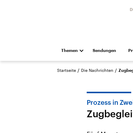
D
Themen
Sendungen
P
Die Nachrichten
Politik
/
/
Startseite
Die Nachrichten
Zugbegl
Hörspiel und Feature
Musik
Prozess in Zw
Zugbegleit
Landtagswahl Sachsen-
USA
Anhalt 2026
Aktuel