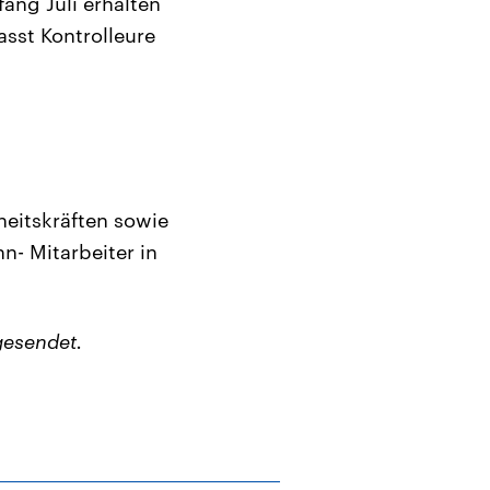
fang Juli erhalten
sst Kontrolleure
heitskräften sowie
n- Mitarbeiter in
gesendet.