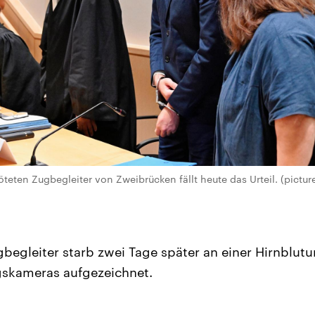
eten Zugbegleiter von Zweibrücken fällt heute das Urteil. (picture
gbegleiter starb zwei Tage später an einer Hirnblut
skameras aufgezeichnet.