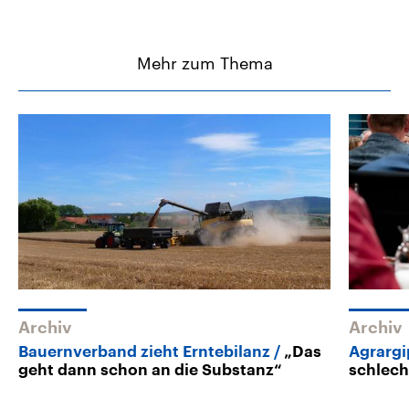
Mehr zum Thema
Archiv
Archiv
Bauernverband zieht Erntebilanz
„Das
Agrargi
geht dann schon an die Substanz“
schlec