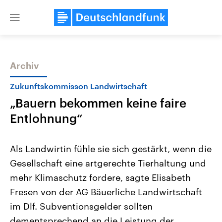
Close
menu
Archiv
Themen
Zukunftskommisson Landwirtschaft
„Bauern bekommen keine faire
Entlohnung“
Als Landwirtin fühle sie sich gestärkt, wenn die
Gesellschaft eine artgerechte Tierhaltung und
Landtagswahl Sachsen-Anhalt
USA
mehr Klimaschutz fordere, sagte Elisabeth
2026
Aktuelle Beiträge, Analys
Alle Informationen
Hintergründe
Fresen von der AG Bäuerliche Landwirtschaft
Sachsen-Anhalt wählt am 6.
Wirtschaftlich und militäri
September 2026 einen neuen
gehören die Vereinigten S
im Dlf. Subventionsgelder sollten
Landtag. Seit 2021 wird das
den mächtigsten Ländern 
dementsprechend an die Leistung der
Bundesland von einer Koalition aus
mit großem Einfluss auf d