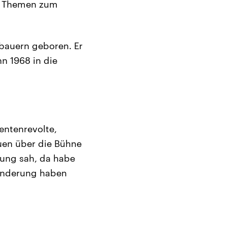
he Themen zum
gbauern geboren. Er
n 1968 in die
entenrevolte,
uen über die Bühne
ung sah, da habe
ränderung haben