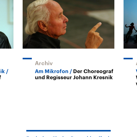
Archiv
ik
Am Mikrofon
Der Choreograf
f
und Regisseur Johann Kresnik