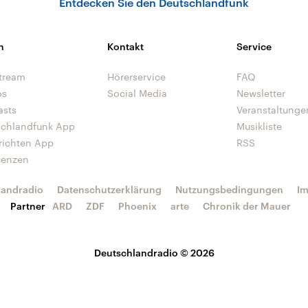
Entdecken Sie den Deutschlandfunk
n
Kontakt
Service
tream
Hörerservice
FAQ
os
Social Media
Newsletter
asts
Veranstaltunge
schlandfunk App
Musikliste
richten App
RSS
uenzen
landradio
Datenschutzerklärung
Nutzungsbedingungen
I
Partner
ARD
ZDF
Phoenix
arte
Chronik der Mauer
Deutschlandradio © 2026