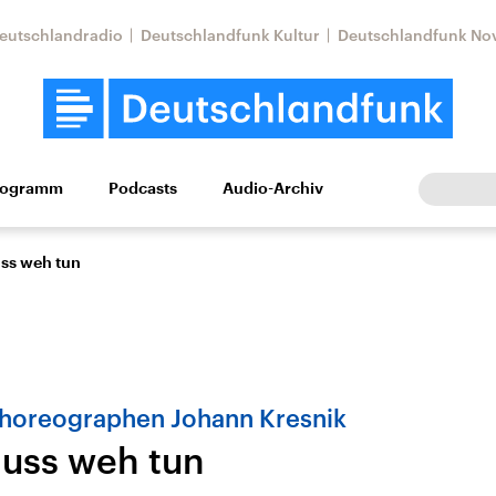
eutschlandradio
Deutschlandfunk Kultur
Deutschlandfunk No
rogramm
Podcasts
Audio-Archiv
Wirtschaft
Wissen
Kultur
Europa
Gesellschaf
ss weh tun
horeographen Johann Kresnik
uss weh tun
Nahostkonflikt
Iran
le Beiträge,
Aktuelle Lage und
Aktuelle Lage und