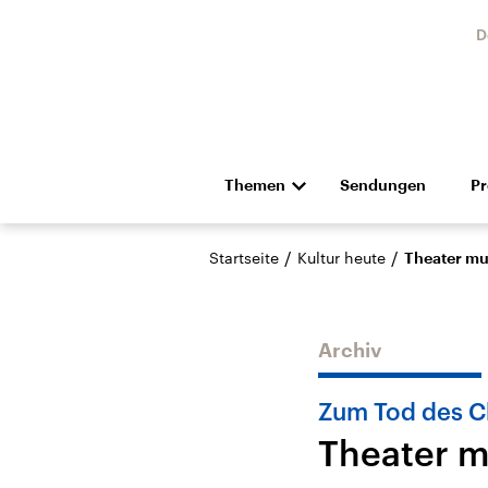
D
Themen
Sendungen
P
Die Nachrichten
Politik
/
/
Startseite
Kultur heute
Theater mu
Hörspiel und Feature
Musik
Archiv
Zum Tod des C
Theater m
Landtagswahl Sachsen-
USA
Anhalt 2026
Aktuel