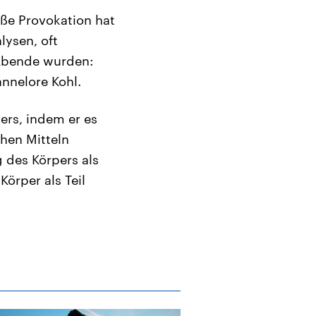
oße Provokation hat
lysen, oft
 Abende wurden:
nnelore Kohl.
ers, indem er es
chen Mitteln
g des Körpers als
Körper als Teil