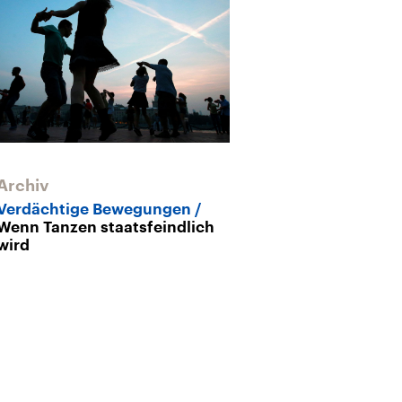
Archiv
Johann Kresni
68-er hat viel
Archiv
Verdächtige Bewegungen
Wenn Tanzen staatsfeindlich
wird