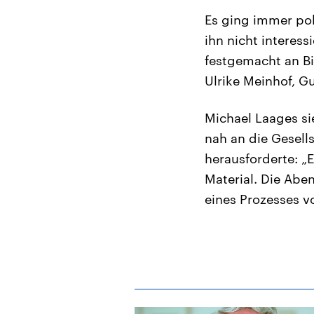
Es ging immer poli
ihn nicht interess
festgemacht an B
Ulrike Meinhof, G
Michael Laages sie
nah an die Gesell
herausforderte: „E
Material. Die Aben
eines Prozesses v