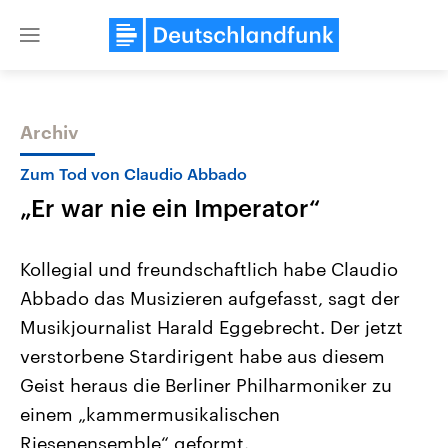
Close
menu
Archiv
Themen
Zum Tod von Claudio Abbado
„Er war nie ein Imperator“
Kollegial und freundschaftlich habe Claudio
Abbado das Musizieren aufgefasst, sagt der
Musikjournalist Harald Eggebrecht. Der jetzt
Landtagswahl Sachsen-Anhalt
USA
verstorbene Stardirigent habe aus diesem
2026
Aktuelle Beiträge, Analys
Alle Informationen
Geist heraus die Berliner Philharmoniker zu
Hintergründe
Sachsen-Anhalt wählt am 6.
Wirtschaftlich und militäri
einem „kammermusikalischen
September 2026 einen neuen
gehören die Vereinigten S
Landtag. Seit 2021 wird das
den mächtigsten Ländern 
Riesenensemble“ geformt.
Bundesland von einer Koalition aus
mit großem Einfluss auf d