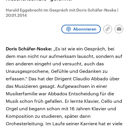
CDU, SPD und FDP regiert.-
aktuelle Weltgeschehen.
Umfragen, Prognosen,
Harald Eggebrecht im Gespräch mit Doris Schäfer-Noske
|
Wahlprogramme, aktuelle Berichte
20.01.2014
Sendungen
Programm
Podcasts
und Hintergründe zu den Parteien
und Kandidaten der anstehenden
Wahl.
Abonnieren
Link
Audio-Archiv
Emai
kopieren/te
Doris Schäfer-Noske:
„Es ist wie ein Gespräch, bei
dem man nicht nur aufmerksam lauscht, sondern auf
den anderen eingeht und versucht, auch das
Unausgesprochene, Gefühle und Gedanken zu
erfassen.“ Das hat der Dirigent Claudio Abbado über
das Musizieren gesagt. Aufgewachsen in einer
Musikerfamilie war Abbados Entscheidung für die
Musik schon früh gefallen. Er lernte Klavier, Cello und
Orgel und begann schon mit 16 Jahren Klavier und
Komposition zu studieren, später dann
Orchesterleitung. Im Laufe seiner Karriere hat er viele