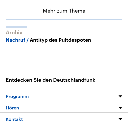
Mehr zum Thema
Archiv
Nachruf
Antityp des Pultdespoten
Entdecken Sie den Deutschlandfunk
Programm
Programm
Hören
Alle Sendungen
Livestream
Kontakt
Die Nachrichten
Audios