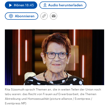
CDU, SPD und FDP regiert.-
aktuelle Weltgeschehen.
Hören
18:45
Audio herunterladen
Umfragen, Prognosen,
Wahlprogramme, aktuelle Berichte
Sendungen
Programm
Podcasts
und Hintergründe zu den Parteien
Abonnieren
Link
Email
und Kandidaten der anstehenden
kopieren/teilen
Wahl.
Audio-Archiv
Rita Süssmuth sprach Themen an, die in weiten Teilen der Union noch
tabu waren: das Recht von Frauen auf Erwerbsarbeit, die Themen
Abtreibung und Homosexualität (picture alliance / Eventpress /
Eventpress MP)