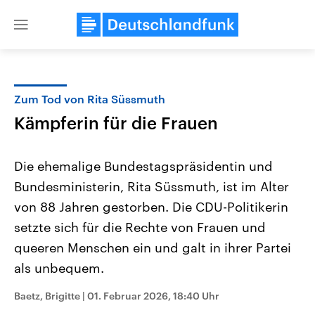
Close
menu
Zum Tod von Rita Süssmuth
Themen
Kämpferin für die Frauen
Die ehemalige Bundestagspräsidentin und
Bundesministerin, Rita Süssmuth, ist im Alter
von 88 Jahren gestorben. Die CDU-Politikerin
setzte sich für die Rechte von Frauen und
queeren Menschen ein und galt in ihrer Partei
Landtagswahl Sachsen-Anhalt
USA
2026
Aktuelle Beiträge, Analys
als unbequem.
Alle Informationen
Hintergründe
Sachsen-Anhalt wählt am 6.
Wirtschaftlich und militäri
September 2026 einen neuen
gehören die Vereinigten S
Baetz, Brigitte
|
01. Februar 2026, 18:40 Uhr
Landtag. Seit 2021 wird das
den mächtigsten Ländern 
Bundesland von einer Koalition aus
mit großem Einfluss auf d