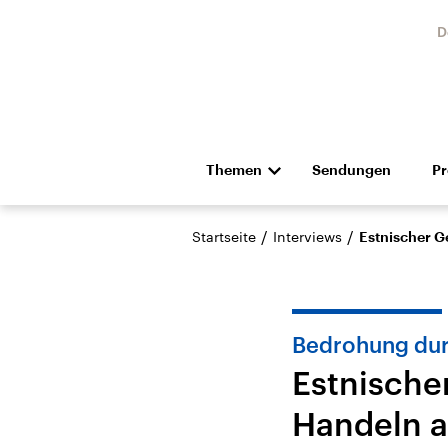
D
Themen
Sendungen
P
Die Nachrichten
Politik
/
/
Startseite
Interviews
Estnischer G
Hörspiel und Feature
Musik
Bedrohung dur
Estnische
Handeln a
Landtagswahl Sachsen-
USA
Anhalt 2026
Aktuel