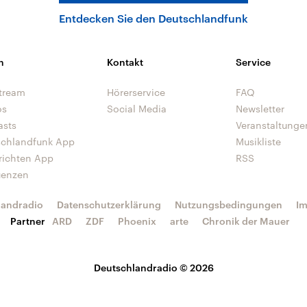
Entdecken Sie den Deutschlandfunk
n
Kontakt
Service
tream
Hörerservice
FAQ
os
Social Media
Newsletter
asts
Veranstaltunge
schlandfunk App
Musikliste
richten App
RSS
uenzen
landradio
Datenschutzerklärung
Nutzungsbedingungen
I
Partner
ARD
ZDF
Phoenix
arte
Chronik der Mauer
Deutschlandradio © 2026