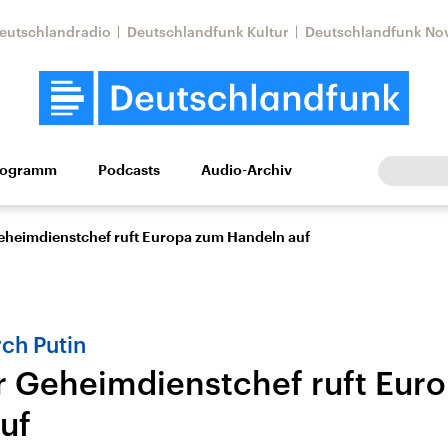
eutschlandradio
Deutschlandfunk Kultur
Deutschlandfunk No
rogramm
Podcasts
Audio-Archiv
Wirtschaft
Wissen
Kultur
Europa
Gesellschaf
eheimdienstchef ruft Europa zum Handeln auf
ch Putin
r Geheimdienstchef ruft Eur
uf
Nahostkonflikt
Iran
le Beiträge,
Aktuelle Lage und
Aktuelle Lage und