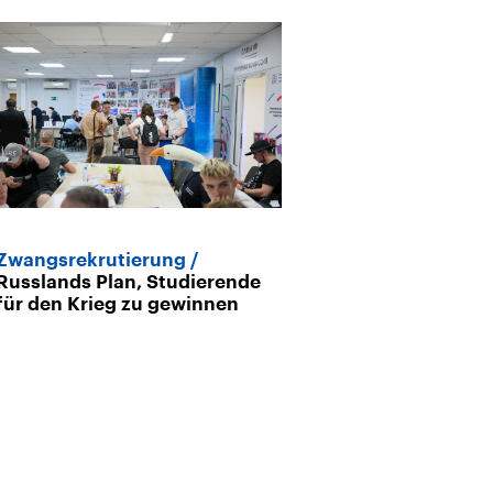
Zwangsrekrutierung
Ukraine-Krieg
Russlands Plan, Studierende
Putin die größ
für den Krieg zu gewinnen