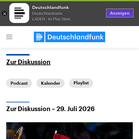
Deutschlandfunk
Anzeigen
Deutschlandradio
LADEN - Im Play Store
Close
menu
Zur Diskussion
Themen
Playlist
Podcast
Kalender
Zur Diskussion – 29. Juli 2026
Landtagswahl Sachsen-Anhalt
USA