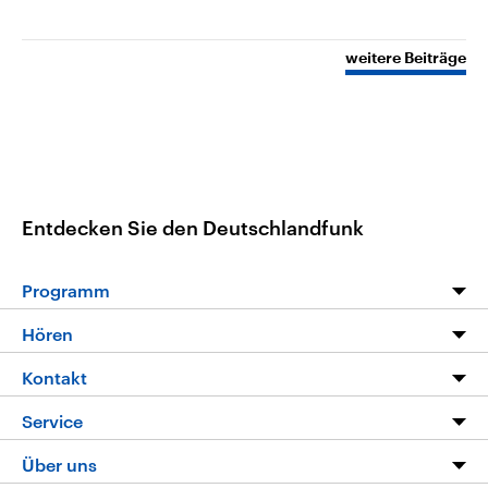
weitere Beiträge
Entdecken Sie den Deutschlandfunk
Programm
Programm
Hören
Alle Sendungen
Livestream
Kontakt
Die Nachrichten
Audios
Hörerservice
Service
Nachrichtenleicht
Podcasts
Social Media
FAQ
Über uns
Neue Beiträge auf dlf.de
Deutschlandfunk App