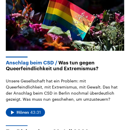
2026
Aktuelle Beiträge, Analys
Alle Informationen
Hintergründe
Sachsen-Anhalt wählt am 6.
Wirtschaftlich und militäri
September 2026 einen neuen
gehören die Vereinigten S
Landtag. Seit 2021 wird das
den mächtigsten Ländern 
Bundesland von einer Koalition aus
mit großem Einfluss auf d
CDU, SPD und FDP regiert.-
aktuelle Weltgeschehen.
Umfragen, Prognosen,
Wahlprogramme, aktuelle Berichte
Sendungen
Programm
Podcasts
und Hintergründe zu den Parteien
und Kandidaten der anstehenden
Wahl.
Audio-Archiv
Anschlag beim CSD
Was tun gegen
Queerfeindlichkeit und Extremismus?
Unsere Gesellschaft hat ein Problem: mit
Queerfeindlichkeit, mit Extremismus, mit Gewalt. Das hat
der Anschlag beim CSD in Berlin nochmal überdeutlich
gezeigt. Was muss nun geschehen, um umzusteuern?
43:31
Hören