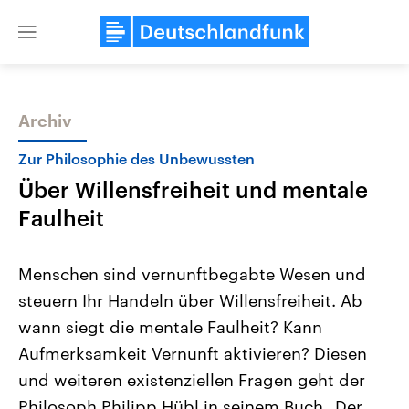
Close
menu
Archiv
Themen
Zur Philosophie des Unbewussten
Über Willensfreiheit und mentale
Faulheit
Menschen sind vernunftbegabte Wesen und
steuern Ihr Handeln über Willensfreiheit. Ab
Landtagswahl Sachsen-Anhalt
USA
wann siegt die mentale Faulheit? Kann
2026
Aktuelle Beiträge, Analys
Alle Informationen
Hintergründe
Aufmerksamkeit Vernunft aktivieren? Diesen
Sachsen-Anhalt wählt am 6.
Wirtschaftlich und militäri
September 2026 einen neuen
gehören die Vereinigten S
und weiteren existenziellen Fragen geht der
Landtag. Seit 2021 wird das
den mächtigsten Ländern 
Philosoph Philipp Hübl in seinem Buch „Der
Bundesland von einer Koalition aus
mit großem Einfluss auf d