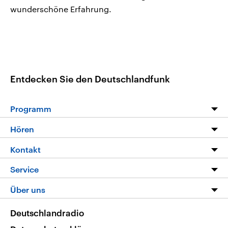
wunderschöne Erfahrung.
Entdecken Sie den Deutschlandfunk
Programm
Programm
Hören
Alle Sendungen
Livestream
Kontakt
Die Nachrichten
Audios
Hörerservice
Service
Nachrichtenleicht
Podcasts
Social Media
FAQ
Über uns
Neue Beiträge auf dlf.de
Deutschlandfunk App
Newsletter
Deutschlandradio
Themen-Schwerpunkte
Nachrichten App
Deutschlandradio
Veranstaltungen
Presse
Frequenzen