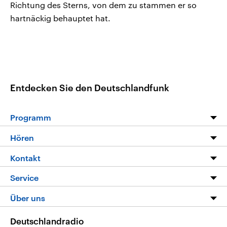
Richtung des Sterns, von dem zu stammen er so
hartnäckig behauptet hat.
Entdecken Sie den Deutschlandfunk
Programm
Programm
Hören
Alle Sendungen
Livestream
Kontakt
Die Nachrichten
Audios
Hörerservice
Service
Nachrichtenleicht
Podcasts
Social Media
FAQ
Über uns
Neue Beiträge auf dlf.de
Deutschlandfunk App
Newsletter
Deutschlandradio
Themen-Schwerpunkte
Nachrichten App
Deutschlandradio