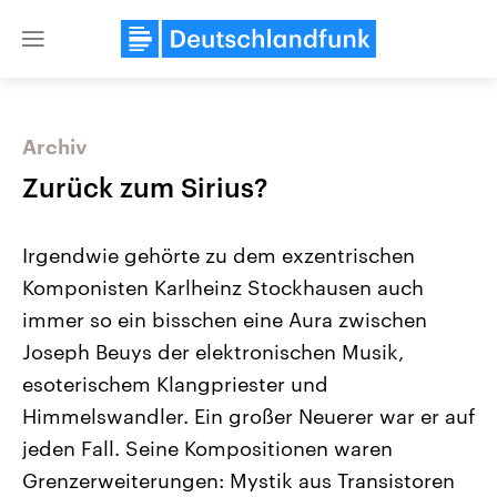
Close
menu
Archiv
Themen
Zurück zum Sirius?
Irgendwie gehörte zu dem exzentrischen
Komponisten Karlheinz Stockhausen auch
immer so ein bisschen eine Aura zwischen
Joseph Beuys der elektronischen Musik,
esoterischem Klangpriester und
Landtagswahl Sachsen-Anhalt
USA
2026
Aktuelle Beiträge, Analys
Himmelswandler. Ein großer Neuerer war er auf
Alle Informationen
Hintergründe
Sachsen-Anhalt wählt am 6.
Wirtschaftlich und militäri
jeden Fall. Seine Kompositionen waren
September 2026 einen neuen
gehören die Vereinigten S
Landtag. Seit 2021 wird das
den mächtigsten Ländern 
Grenzerweiterungen: Mystik aus Transistoren
Bundesland von einer Koalition aus
mit großem Einfluss auf d