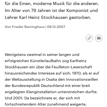
für die Einen, moderne Musik für die anderen.
CDU, SPD und FDP regiert.-
aktuelle Weltgeschehen.
Umfragen, Prognosen,
Im Alter von 79 Jahren ist der Komponist und
Wahlprogramme, aktuelle Berichte
Sendungen
Programm
Podcasts
und Hintergründe zu den Parteien
Lehrer Karl Heinz Stockhausen gestorben.
und Kandidaten der anstehenden
Wahl.
Audio-Archiv
Von Frieder Reininghaus
|
08.12.2007
Link
Emai
kopieren/te
Wenigstens zweimal in seiner langen und
erfolgreichen Künstlerlaufbahn zog Karlheinz
Stockhausen ein über die Feuilleton-Leserschaft
hinausreichendes Interesse auf sich: 1970, als er auf
der Weltausstellung in Osaka den Innovationswillen
der Bundesrepublik Deutschland mit einer breit
angelegten Klanginstallation unterstreichen durfte.
Und 2001: Da bezeichnete er, der sich mit
fortschreitendem Alter zunehmend weigerte,