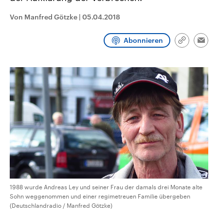
CDU, SPD und FDP regiert.-
aktuelle Weltgeschehen.
Umfragen, Prognosen,
Von Manfred Götzke
|
05.04.2018
Wahlprogramme, aktuelle Berichte
Sendungen
Programm
Podcasts
und Hintergründe zu den Parteien
und Kandidaten der anstehenden
Abonnieren
Link
Wahl.
Emai
kopieren/te
Audio-Archiv
1988 wurde Andreas Ley und seiner Frau der damals drei Monate alte
Sohn weggenommen und einer regimetreuen Familie übergeben
(Deutschlandradio / Manfred Götzke)