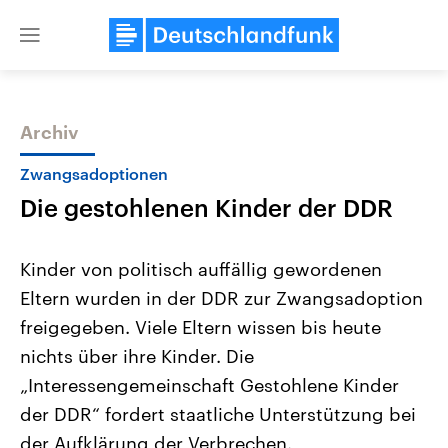
Close
menu
Archiv
Themen
Zwangsadoptionen
Die gestohlenen Kinder der DDR
Kinder von politisch auffällig gewordenen
Eltern wurden in der DDR zur Zwangsadoption
freigegeben. Viele Eltern wissen bis heute
Landtagswahl Sachsen-Anhalt
USA
nichts über ihre Kinder. Die
2026
Aktuelle Beiträge, Analys
Alle Informationen
„Interessengemeinschaft Gestohlene Kinder
Hintergründe
Sachsen-Anhalt wählt am 6.
Wirtschaftlich und militäri
der DDR“ fordert staatliche Unterstützung bei
September 2026 einen neuen
gehören die Vereinigten S
Landtag. Seit 2021 wird das
den mächtigsten Ländern 
der Aufklärung der Verbrechen.
Bundesland von einer Koalition aus
mit großem Einfluss auf d