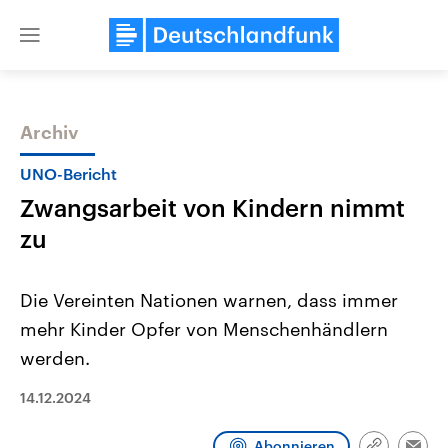
Close
menu
Archiv
Themen
UNO-Bericht
Zwangsarbeit von Kindern nimmt
zu
Die Vereinten Nationen warnen, dass immer
mehr Kinder Opfer von Menschenhändlern
Landtagswahl Sachsen-Anhalt
USA
werden.
2026
Aktuelle Beiträge, Analys
Alle Informationen
Hintergründe
Sachsen-Anhalt wählt am 6.
Wirtschaftlich und militäri
14.12.2024
September 2026 einen neuen
gehören die Vereinigten S
Landtag. Seit 2021 wird das
den mächtigsten Ländern 
Bundesland von einer Koalition aus
mit großem Einfluss auf d
Abonnieren