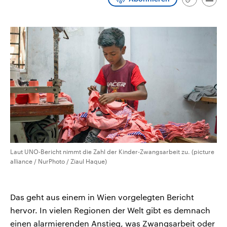
Link
Emai
CDU, SPD und FDP regiert.-
aktuelle Weltgeschehen.
kopieren/te
Umfragen, Prognosen,
Wahlprogramme, aktuelle Berichte
Sendungen
Programm
Podcasts
und Hintergründe zu den Parteien
und Kandidaten der anstehenden
Wahl.
Audio-Archiv
Laut UNO-Bericht nimmt die Zahl der Kinder-Zwangsarbeit zu. (picture
alliance / NurPhoto / Ziaul Haque)
Das geht aus einem in Wien vorgelegten Bericht
hervor. In vielen Regionen der Welt gibt es demnach
einen alarmierenden Anstieg, was Zwangsarbeit oder