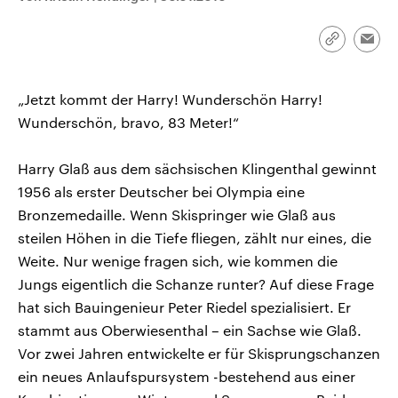
CDU, SPD und FDP regiert.-
aktuelle Weltgeschehen.
Umfragen, Prognosen,
Wahlprogramme, aktuelle Berichte
Link
Emai
Sendungen
Programm
Podcasts
und Hintergründe zu den Parteien
kopieren/te
und Kandidaten der anstehenden
Wahl.
„Jetzt kommt der Harry! Wunderschön Harry!
Audio-Archiv
Wunderschön, bravo, 83 Meter!“
Harry Glaß aus dem sächsischen Klingenthal gewinnt
1956 als erster Deutscher bei Olympia eine
Bronzemedaille. Wenn Skispringer wie Glaß aus
steilen Höhen in die Tiefe fliegen, zählt nur eines, die
Weite. Nur wenige fragen sich, wie kommen die
Jungs eigentlich die Schanze runter? Auf diese Frage
hat sich Bauingenieur Peter Riedel spezialisiert. Er
stammt aus Oberwiesenthal – ein Sachse wie Glaß.
Vor zwei Jahren entwickelte er für Skisprungschanzen
ein neues Anlaufspursystem -bestehend aus einer