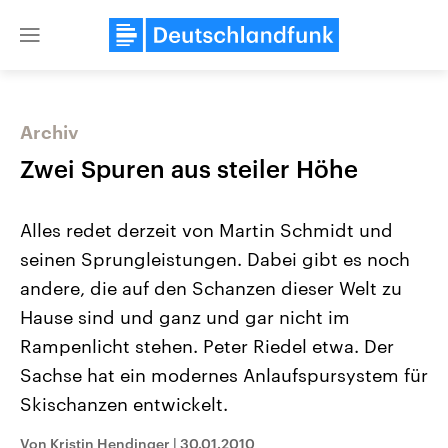
Close
menu
Archiv
Themen
Zwei Spuren aus steiler Höhe
Alles redet derzeit von Martin Schmidt und
seinen Sprungleistungen. Dabei gibt es noch
andere, die auf den Schanzen dieser Welt zu
Hause sind und ganz und gar nicht im
Rampenlicht stehen. Peter Riedel etwa. Der
Landtagswahl Sachsen-Anhalt
USA
2026
Aktuelle Beiträge, Analys
Sachse hat ein modernes Anlaufspursystem für
Alle Informationen
Hintergründe
Sachsen-Anhalt wählt am 6.
Wirtschaftlich und militäri
Skischanzen entwickelt.
September 2026 einen neuen
gehören die Vereinigten S
Landtag. Seit 2021 wird das
den mächtigsten Ländern 
Von Kristin Hendinger
|
30.01.2010
Bundesland von einer Koalition aus
mit großem Einfluss auf d