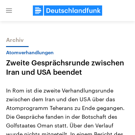
Close
menu
Archiv
Themen
Atomverhandlungen
Zweite Gesprächsrunde zwischen
Iran und USA beendet
In Rom ist die zweite Verhandlungsrunde
zwischen dem Iran und den USA über das
Landtagswahl Sachsen-Anhalt
USA
Atomprogramm Teherans zu Ende gegangen.
2026
Aktuelle Beiträge, Analys
Alle Informationen
Hintergründe
Die Gespräche fanden in der Botschaft des
Sachsen-Anhalt wählt am 6.
Wirtschaftlich und militäri
September 2026 einen neuen
gehören die Vereinigten S
Golfstaates Oman statt. Über den Verlauf
Landtag. Seit 2021 wird das
den mächtigsten Ländern 
wurde nichts mitgeteilt. In einem Bericht des
Bundesland von einer Koalition aus
mit großem Einfluss auf d