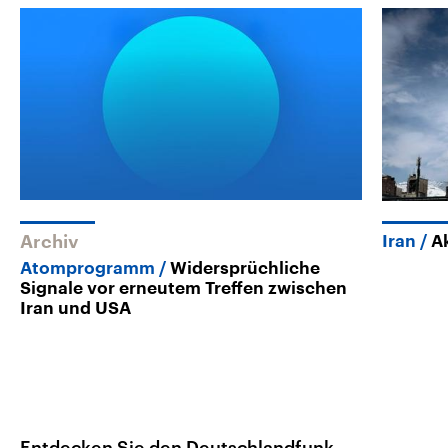
Archiv
Iran
A
Atomprogramm
Widersprüchliche
Signale vor erneutem Treffen zwischen
Iran und USA
Entdecken Sie den Deutschlandfunk