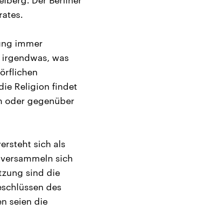
eiberg. Der Berliner
rates.
bung immer
t irgendwas, was
dörflichen
ie Religion findet
n oder gegenüber
ersteht sich als
 versammeln sich
tzung sind die
schlüssen des
en seien die