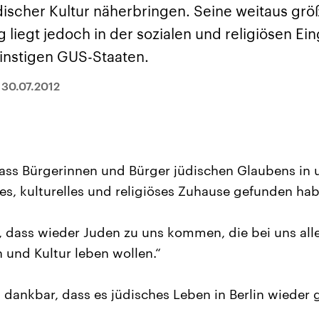
und im TikTok-Kana
rgründe
Hintergründe
discher Kultur näherbringen. Seine weitaus grö
erfall der
Der Iran – seit der
„Moment mal“
tinensischen
Islamischen Revolution
überprüfen wir viral
liegt jedoch in der sozialen und religiösen Ei
organisation
1979 auch Islamische
Behauptungen auf i
 im Oktober 2023
Republik Iran – ist ein
Wahrheitsgehalt. W
instigen GUS-Staaten.
rael hat in der
von einem
kommt eine Aussag
n wieder die
Religionsführer autoritär
Was ist falsch, was
 entfacht. Israel
regierter Staat im Nahen
stimmt? Was kann b
|
30.07.2012
e die Hamas
Osten. Eine Feindschaft
werden – und was is
ren. Diese wird wie
zu Israel und zu den USA
eine Lüge? Kurz.
sbollah im Libanon
ist fest in der
Einordnend.
an unterstützt.
Staatsideologie
Transparent.
verankert.
dass Bürgerinnen und Bürger jüdischen Glaubens in 
ges, kulturelles und religiöses Zuhause gefunden hab
, dass wieder Juden zu uns kommen, die bei uns all
n und Kultur leben wollen.“
 dankbar, dass es jüdisches Leben in Berlin wieder g