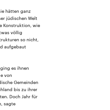
sie hätten ganz
eser jüdischen Welt
ie Konstruktion, wie
twas völlig
rukturen so nicht,
and aufgebaut
 ging es ihnen
ge von
jüdische Gemeinden
land bis zu ihrer
en. Doch Jahr für
n, sagte