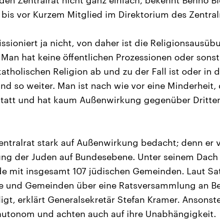
r den Zentralrat nicht ganz einfach, bekennt Benno Bl
bis vor Kurzem Mitglied im Direktorium des Zentral
sioniert ja nicht, von daher ist die Religionsausü
 Man hat keine öffentlichen Prozessionen oder sons
 katholischen Religion ab und zu der Fall ist oder in 
d so weiter. Man ist nach wie vor eine Minderheit, d
statt und hat kaum Außenwirkung gegenüber Dritte
entralrat stark auf Außenwirkung bedacht; denn er v
tung der Juden auf Bundesebene. Unter seinem Dach
e mit insgesamt 107 jüdischen Gemeinden. Laut Sa
e und Gemeinden über eine Ratsversammlung an Be
ligt, erklärt Generalsekretär Stefan Kramer. Ansonst
utonom und achten auch auf ihre Unabhängigkeit.