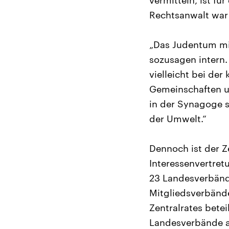
vermitteln, ist fü
Rechtsanwalt war 
„Das Judentum mis
sozusagen intern.
vielleicht bei der
Gemeinschaften un
in der Synagoge 
der Umwelt.“
Dennoch ist der Z
Interessenvertre
23 Landesverbänd
Mitgliedsverbänd
Zentralrates betei
Landesverbände a