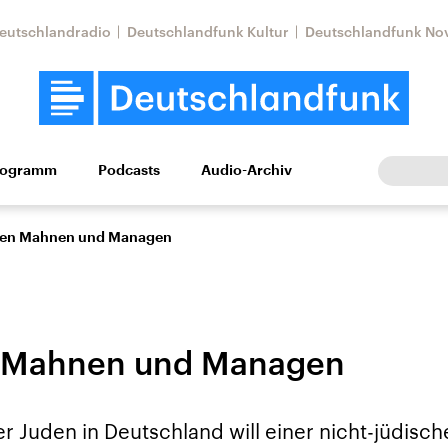
eutschlandradio
Deutschlandfunk Kultur
Deutschlandfunk No
rogramm
Podcasts
Audio-Archiv
Wirtschaft
Wissen
Kultur
Europa
Gesellschaf
en Mahnen und Managen
 Mahnen und Managen
tkonflikt
Iran
Faktenchecks
er Juden in Deutschland will einer nicht-jüdisc
In unseren Faktenc
lle Lage und
Aktuelle Lage und