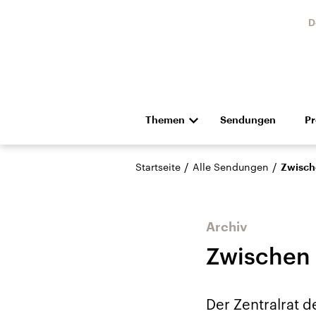
D
Themen
Sendungen
P
Die Nachrichten
Politik
/
/
Startseite
Alle Sendungen
Zwisch
Hörspiel und Feature
Musik
Archiv
Zwischen
USA
Nahos
Der Zentralrat d
Aktuelle Beiträge,
Aktue