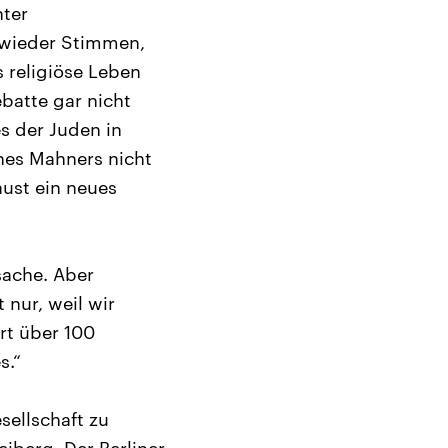
hter
r wieder Stimmen,
s religiöse Leben
batte gar nicht
s der Juden in
nes Mahners nicht
ust ein neues
sache. Aber
 nur, weil wir
rt über 100
s.“
sellschaft zu