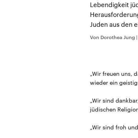
Analysen und
Hinte
Lebendigkeit jü
Der Üb
Hintergründe
Wirtschaftlich und
paläs
Herausforderung 
militärisch gehören die
Terror
Vereinigten Staaten zu
Hamas
Juden aus den e
den mächtigsten
auf Is
Ländern der Erde, mit
Regio
großem Einfluss auf das
Gewalt
Von Dorothea Jung
aktuelle Weltgeschehen.
möcht
zerstö
die Hi
vom Ir
„Wir freuen uns, 
wieder ein geisti
„Wir sind dankbar
jüdischen Religio
„Wir sind froh und