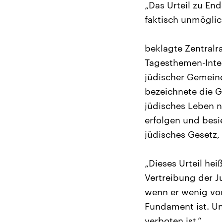
„Das Urteil zu En
faktisch unmögli
beklagte Zentralr
Tagesthemen-Inte
jüdischer Gemeind
bezeichnete die G
jüdisches Leben 
erfolgen und besi
jüdisches Gesetz,
„Dieses Urteil hei
Vertreibung der J
wenn er wenig von
Fundament ist. U
verboten ist.“