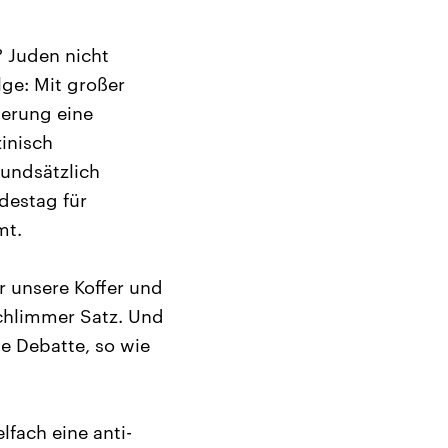
 Juden nicht
lge: Mit großer
ierung eine
inisch
undsätzlich
ndestag für
mt.
r unsere Koffer und
schlimmer Satz. Und
he Debatte, so wie
lfach eine anti-