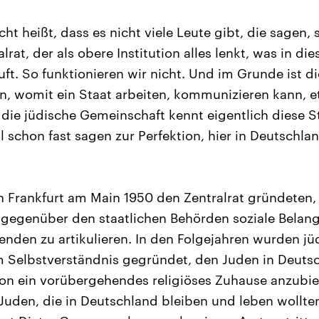
cht heißt, dass es nicht viele Leute gibt, die sagen, 
lrat, der als obere Institution alles lenkt, was in di
äuft. So funktionieren wir nicht. Und im Grunde ist d
en, womit ein Staat arbeiten, kommunizieren kann, e
 die jüdische Gemeinschaft kennt eigentlich diese St
ill schon fast sagen zur Perfektion, hier in Deutschl
in Frankfurt am Main 1950 den Zentralrat gründeten,
 gegenüber den staatlichen Behörden soziale Belan
nden zu artikulieren. In den Folgejahren wurden 
 Selbstverständnis gegründet, den Juden in Deutsch
on ein vorübergehendes religiöses Zuhause anzubiet
Juden, die in Deutschland bleiben und leben wollte