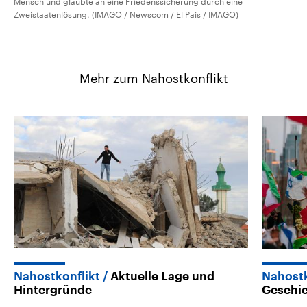
Mensch und glaubte an eine Friedenssicherung durch eine
Zweistaatenlösung. (IMAGO / Newscom / El Pais / IMAGO)
Mehr zum Nahostkonflikt
Nahostkonflikt
Aktuelle Lage und
Nahostk
Hintergründe
Geschic