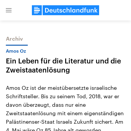
Close
menu
Archiv
Themen
Amos Oz
Ein Leben für die Literatur und die
Zweistaatenlösung
Amos Oz ist der meistübersetzte israelische
Schriftsteller. Bis zu seinem Tod, 2018, war er
Landtagswahl Sachsen-Anhalt
USA
davon überzeugt, dass nur eine
2026
Aktuelle Beiträge, Analys
Alle Informationen
Hintergründe
Zweitstaatenlösung mit einem eigenständigen
Sachsen-Anhalt wählt am 6.
Wirtschaftlich und militäri
September 2026 einen neuen
gehören die Vereinigten S
Palästinenser-Staat Israels Zukunft sichert. Am
Landtag. Seit 2021 wird das
den mächtigsten Ländern 
4. Mai wäre Oz 85 Jahre alt geworden.
Bundesland von einer Koalition aus
mit großem Einfluss auf d