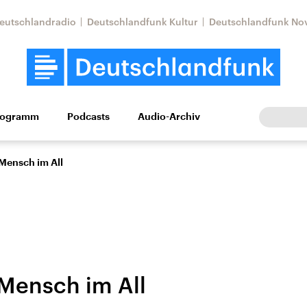
eutschlandradio
Deutschlandfunk Kultur
Deutschlandfunk No
rogramm
Podcasts
Audio-Archiv
Wirtschaft
Wissen
Kultur
Europa
Gesellschaf
 Mensch im All
 Mensch im All
Nahostkonflikt
Iran
le Beiträge,
Aktuelle Lage und
Aktuelle Lage und