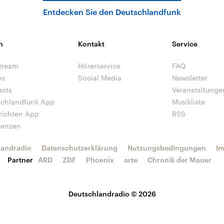
Entdecken Sie den Deutschlandfunk
n
Kontakt
Service
tream
Hörerservice
FAQ
os
Social Media
Newsletter
asts
Veranstaltunge
schlandfunk App
Musikliste
richten App
RSS
uenzen
landradio
Datenschutzerklärung
Nutzungsbedingungen
I
Partner
ARD
ZDF
Phoenix
arte
Chronik der Mauer
Deutschlandradio © 2026