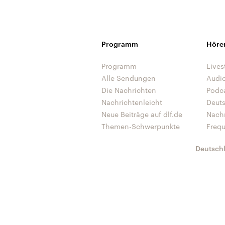
Programm
Höre
Programm
Lives
Alle Sendungen
Audi
Die Nachrichten
Podc
Nachrichtenleicht
Deut
Neue Beiträge auf dlf.de
Nach
Themen-Schwerpunkte
Freq
Deutsch