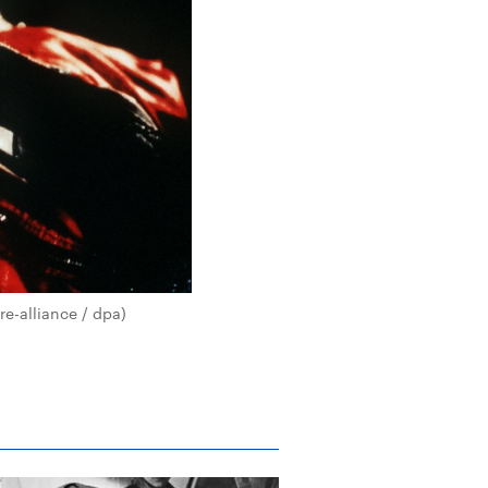
re-alliance / dpa)