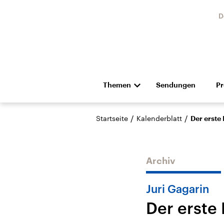
D
Themen
Sendungen
P
Die Nachrichten
Politik
/
/
Startseite
Kalenderblatt
Der erste
Hörspiel und Feature
Musik
Archiv
Juri Gagarin
Der erste
Landtagswahl Sachsen-
USA
Anhalt 2026
Aktuel