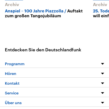
Archiv
Archiv
Anspiel – 100 Jahre Piazzolla
Auftakt
25. Tod
zum großen Tangojubiläum
will ei
Entdecken Sie den Deutschlandfunk
Programm
Programm
Hören
Alle Sendungen
Livestream
Kontakt
Die Nachrichten
Audios
Hörerservice
Service
Nachrichtenleicht
Podcasts
Social Media
FAQ
Über uns
Neue Beiträge auf dlf.de
Deutschlandfunk App
Newsletter