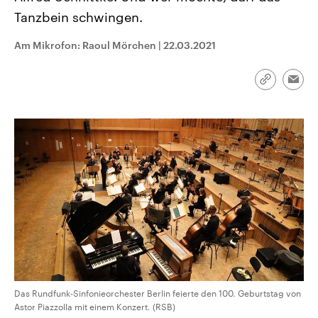
CDU, SPD und FDP regiert.-
aktuelle Weltgeschehen.
Tanzbein schwingen.
Umfragen, Prognosen,
Wahlprogramme, aktuelle Berichte
Sendungen
Programm
Podcasts
und Hintergründe zu den Parteien
Am Mikrofon: Raoul Mörchen
|
22.03.2021
und Kandidaten der anstehenden
Wahl.
Audio-Archiv
Link
Emai
kopieren/te
Das Rundfunk-Sinfonieorchester Berlin feierte den 100. Geburtstag von
Astor Piazzolla mit einem Konzert. (RSB)