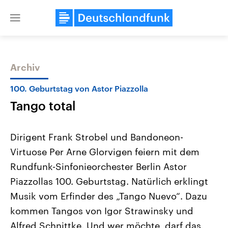
Close
menu
Archiv
Themen
100. Geburtstag von Astor Piazzolla
Tango total
Dirigent Frank Strobel und Bandoneon-
Virtuose Per Arne Glorvigen feiern mit dem
Rundfunk-Sinfonieorchester Berlin Astor
Landtagswahl Sachsen-Anhalt
USA
Piazzollas 100. Geburtstag. Natürlich erklingt
2026
Aktuelle Beiträge, Analys
Alle Informationen
Musik vom Erfinder des „Tango Nuevo“. Dazu
Hintergründe
Sachsen-Anhalt wählt am 6.
Wirtschaftlich und militäri
kommen Tangos von Igor Strawinsky und
September 2026 einen neuen
gehören die Vereinigten S
Landtag. Seit 2021 wird das
den mächtigsten Ländern 
Alfred Schnittke. Und wer möchte, darf das
Bundesland von einer Koalition aus
mit großem Einfluss auf d