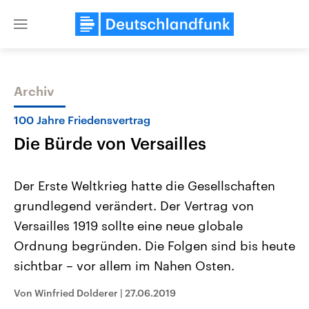
Close
menu
Archiv
Themen
100 Jahre Friedensvertrag
Die Bürde von Versailles
Der Erste Weltkrieg hatte die Gesellschaften
grundlegend verändert. Der Vertrag von
Versailles 1919 sollte eine neue globale
Landtagswahl Sachsen-Anhalt
USA
Ordnung begründen. Die Folgen sind bis heute
2026
Aktuelle Beiträge, Analys
Alle Informationen
sichtbar – vor allem im Nahen Osten.
Hintergründe
Sachsen-Anhalt wählt am 6.
Wirtschaftlich und militäri
September 2026 einen neuen
gehören die Vereinigten S
Von Winfried Dolderer
|
27.06.2019
Landtag. Seit 2021 wird das
den mächtigsten Ländern 
Bundesland von einer Koalition aus
mit großem Einfluss auf d