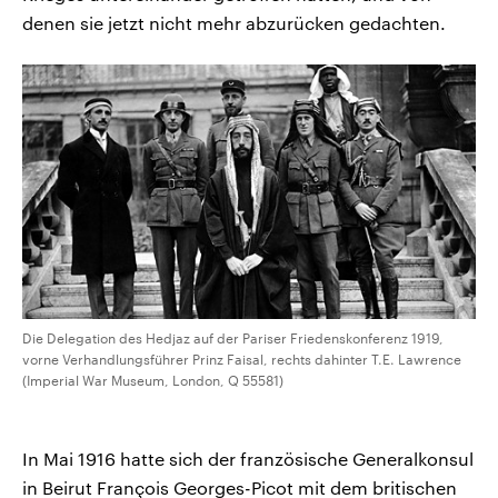
denen sie jetzt nicht mehr abzurücken gedachten.
Die Delegation des Hedjaz auf der Pariser Friedenskonferenz 1919,
vorne Verhandlungsführer Prinz Faisal, rechts dahinter T.E. Lawrence
(Imperial War Museum, London, Q 55581)
In Mai 1916 hatte sich der französische Generalkonsul
in Beirut François Georges-Picot mit dem britischen