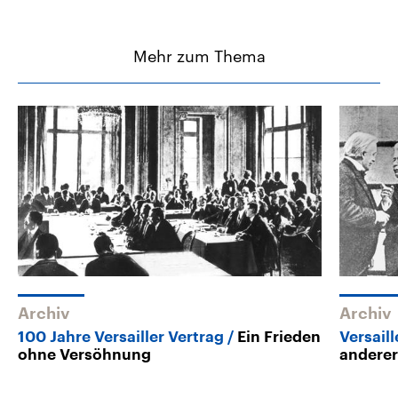
Mehr zum Thema
Archiv
Archiv
100 Jahre Versailler Vertrag
Ein Frieden
Versaill
ohne Versöhnung
anderer