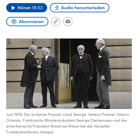
CDU, SPD und FDP regiert.-
aktuelle Weltgeschehen.
Hören
18:53
Audio herunterladen
Umfragen, Prognosen,
Wahlprogramme, aktuelle Berichte
Sendungen
Programm
Podcasts
und Hintergründe zu den Parteien
Abonnieren
und Kandidaten der anstehenden
Link
Email
Wahl.
kopieren/teilen
Audio-Archiv
Juni 1919: Der britische Premier Lloyd George, Italiens Premier Vittorio
Orlando, Frankreichs Ministerpräsident George Clemenceau und der
amerikanische Präsident Woodrow Wilson bei der Versailler
Friedenskonferenz (imago)