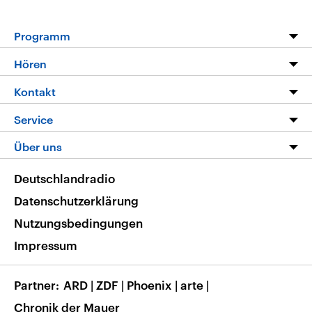
Programm
Programm
Hören
Alle Sendungen
Livestream
Kontakt
Die Nachrichten
Audios
Hörerservice
Service
Nachrichtenleicht
Podcasts
Social Media
FAQ
Über uns
Neue Beiträge auf dlf.de
Deutschlandfunk App
Newsletter
Deutschlandradio
Themen-Schwerpunkte
Nachrichten App
Deutschlandradio
Veranstaltungen
Presse
Frequenzen
Datenschutzerklärung
Musikliste
Ausbildung und Karriere
Nutzungsbedingungen
RSS
Transparenz
Impressum
Korrekturen
Barrierefreiheit
Partner
ARD
|
ZDF
|
Phoenix
|
arte
|
Chronik der Mauer