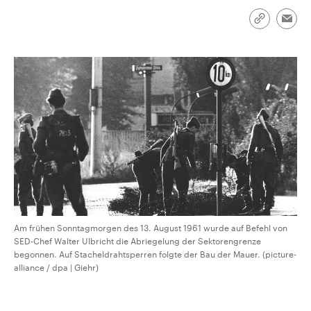
CDU, SPD und FDP regiert.-
aktuelle Weltgeschehen.
Umfragen, Prognosen,
Link
Emai
Wahlprogramme, aktuelle Berichte
kopieren/te
Sendungen
Programm
Podcasts
und Hintergründe zu den Parteien
und Kandidaten der anstehenden
Wahl.
Audio-Archiv
Am frühen Sonntagmorgen des 13. August 1961 wurde auf Befehl von
SED-Chef Walter Ulbricht die Abriegelung der Sektorengrenze
begonnen. Auf Stacheldrahtsperren folgte der Bau der Mauer. (picture-
alliance / dpa | Giehr)