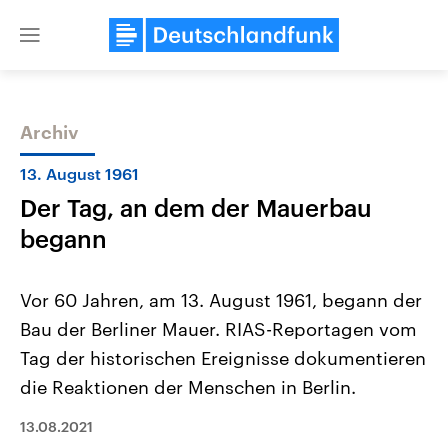
Close
menu
Archiv
Themen
13. August 1961
Der Tag, an dem der Mauerbau
begann
Vor 60 Jahren, am 13. August 1961, begann der
Bau der Berliner Mauer. RIAS-Reportagen vom
Landtagswahl Sachsen-Anhalt
USA
Tag der historischen Ereignisse dokumentieren
2026
Aktuelle Beiträge, Analys
Alle Informationen
Hintergründe
die Reaktionen der Menschen in Berlin.
Sachsen-Anhalt wählt am 6.
Wirtschaftlich und militäri
September 2026 einen neuen
gehören die Vereinigten S
13.08.2021
Landtag. Seit 2021 wird das
den mächtigsten Ländern 
Bundesland von einer Koalition aus
mit großem Einfluss auf d