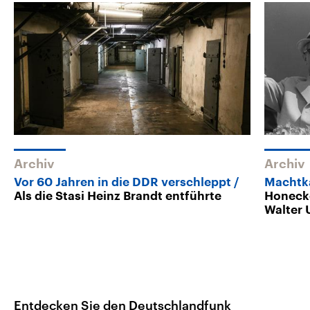
Archiv
Archiv
Vor 60 Jahren in die DDR verschleppt
Machtk
Als die Stasi Heinz Brandt entführte
Honecke
Walter 
Entdecken Sie den Deutschlandfunk