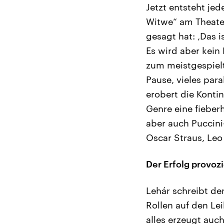
Jetzt entsteht je
Witwe“ am Theater
gesagt hat: ‚Das i
Es wird aber kein 
zum meistgespiel
Pause, vieles para
erobert die Kontin
Genre eine fieber
aber auch Puccin
Oscar Straus, Leo 
Der Erfolg provozi
Lehár schreibt d
Rollen auf den Le
alles erzeugt auch