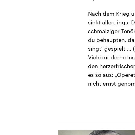
Nach dem Krieg üb
sinkt allerdings. 
schmalziger Tenör
du behaupten, das
singt‘ gespielt … (
Viele moderne Ins
den herzerfrische
es so aus: „Opere
nicht ernst geno