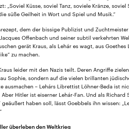
zt: „Soviel Küsse, soviel Tanz, soviele Kränze, soviel
die süße Geilheit in Wort und Spiel und Musik.“
srezept, dem der bissige Publizist und Zuchtmeister
s Jacques Offenbach und seiner subtil verkehrten We
chen gerät Kraus, als Lehár es wagt, aus Goethes 
rike“ zu machen.
 Kraus leider mit den Nazis teilt. Deren Angriffe ziele
au Sophie, sondern auf die vielen brillanten jüdisc
e ausmachen – Lehárs Librettist Löhner-Beda ist nic
Aber Hitler ist eiserner Lehár-Fan. Und als Richard
geäußert haben soll, lässt Goebbels ihn wissen: „Le
“
ler überleben den Weltkrieg