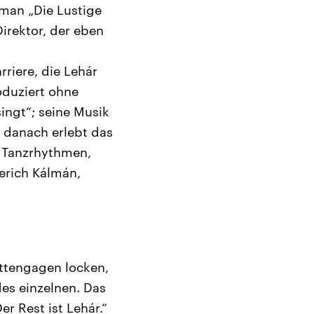
 man „Die Lustige
irektor, der eben
rriere, die Lehár
duziert ohne
singt“; seine Musik
e danach erlebt das
d Tanzrhythmen,
erich Kálmán,
ttengagen locken,
des einzelnen. Das
er Rest ist Lehár.“