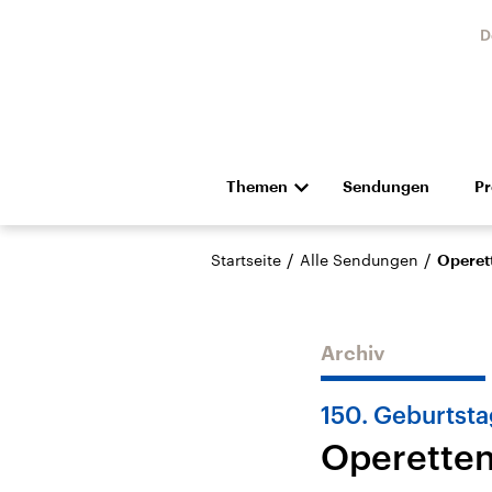
D
Themen
Sendungen
P
Die Nachrichten
Politik
/
/
Startseite
Alle Sendungen
Operet
Hörspiel und Feature
Musik
Archiv
150. Geburtsta
Operetten
Landtagswahl Sachsen-
USA
Anhalt 2026
Aktuel