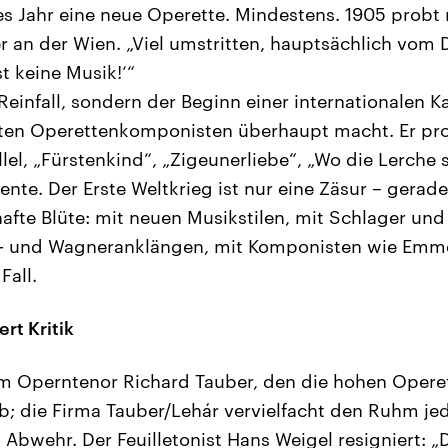
des Jahr eine neue Operette. Mindestens. 1905 probt
 an der Wien. „Viel umstritten, hauptsächlich vom D
st keine Musik!‘“
Reinfall, sondern der Beginn einer internationalen Ka
ten Operettenkomponisten überhaupt macht. Er pro
llel, „Fürstenkind“, „Zigeunerliebe“, „Wo die Lerche 
ente. Der Erste Weltkrieg ist nur eine Zäsur – gerad
hafte Blüte: mit neuen Musikstilen, mit Schlager un
i- und Wagneranklängen, mit Komponisten wie Emm
Fall.
ert Kritik
em Operntenor Richard Tauber, den die hohen Opere
ib; die Firma Tauber/Lehár vervielfacht den Ruhm je
 Abwehr. Der Feuilletonist Hans Weigel resigniert: „D