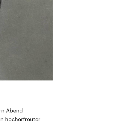
ern Abend
in hocherfreuter