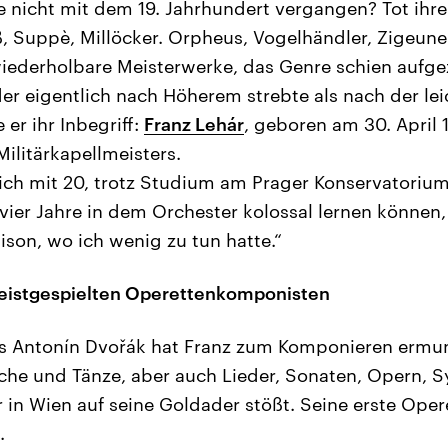
e nicht mit dem 19. Jahrhundert vergangen? Tot ihr
, Suppè, Millöcker. Orpheus, Vogelhändler, Zigeune
ederholbare Meisterwerke, das Genre schien aufgez
er eigentlich nach Höherem strebte als nach der le
er ihr Inbegriff:
Franz Lehár
, geboren am 30. April 
Militärkapellmeisters.
ich mit 20, trotz Studium am Prager Konservatorium
 vier Jahre in dem Orchester kolossal lernen können,
ison, wo ich wenig zu tun hatte.“
eistgespielten Operettenkomponisten
ls Antonín Dvořák hat Franz zum Komponieren ermun
che und Tänze, aber auch Lieder, Sonaten, Opern, 
r in Wien auf seine Goldader stößt. Seine erste Oper
.