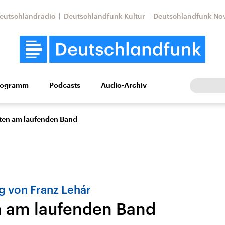
eutschlandradio
Deutschlandfunk Kultur
Deutschlandfunk No
rogramm
Podcasts
Audio-Archiv
Wirtschaft
Wissen
Kultur
Europa
Gesellschaf
ten am laufenden Band
g von Franz Lehár
 am laufenden Band
Nahostkonflikt
Iran
le Beiträge,
Aktuelle Lage und
Aktuelle Lage und