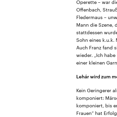
Operette – war di
Offenbach, Strauß
Fledermaus – unwi
Mann die Szene, d
stattdessen wurde 
Sohn eines k.u.k. 
Auch Franz fand s
wieder. „Ich habe
einer kleinen Garn
Lehár wird zum m
Kein Geringerer a
komponiert: Märs
komponiert, bis e
Frauen“ hat Erfolg