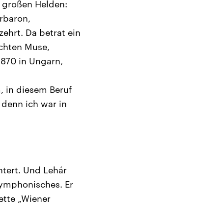
e großen Helden:
rbaron,
ehrt. Da betrat ein
ichten Muse,
1870 in Ungarn,
, in diesem Beruf
 denn ich war in
tert. Und Lehár
Symphonisches. Er
ette „Wiener