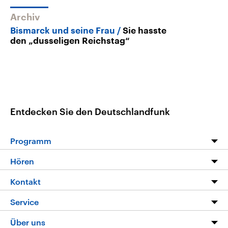
Archiv
Bismarck und seine Frau
Sie hasste
den „dusseligen Reichstag“
Entdecken Sie den Deutschlandfunk
Programm
Programm
Hören
Alle Sendungen
Livestream
Kontakt
Die Nachrichten
Audios
Hörerservice
Service
Nachrichtenleicht
Podcasts
Social Media
FAQ
Über uns
Neue Beiträge auf dlf.de
Deutschlandfunk App