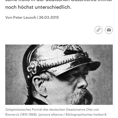
CDU, SPD und FDP regiert.-
aktuelle Weltgeschehen.
noch höchst unterschiedlich.
Umfragen, Prognosen,
Wahlprogramme, aktuelle Berichte
Sendungen
Programm
Podcasts
und Hintergründe zu den Parteien
Von Peter Leusch
|
26.03.2015
und Kandidaten der anstehenden
Wahl.
Audio-Archiv
Link
Emai
kopieren/te
Zeitgenössisches Porträt des deutschen Staatsmanns Otto von
Bismarck (1815-1898). (picture alliance / Bibliographisches Institut &