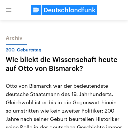
Close
menu
Archiv
Themen
200. Geburtstag
Wie blickt die Wissenschaft heute
auf Otto von Bismarck?
Otto von Bismarck war der bedeutendste
deutsche Staatsmann des 19. Jahrhunderts.
Landtagswahl Sachsen-Anhalt
USA
Gleichwohl ist er bis in die Gegenwart hinein
2026
Aktuelle Beiträge, Analys
Alle Informationen
Hintergründe
so umstritten wie kein zweiter Politiker: 200
Sachsen-Anhalt wählt am 6.
Wirtschaftlich und militäri
September 2026 einen neuen
gehören die Vereinigten S
Jahre nach seiner Geburt beurteilen Historiker
Landtag. Seit 2021 wird das
den mächtigsten Ländern 
seine Rolle in der deutschen Geschichte immer
Bundesland von einer Koalition aus
mit großem Einfluss auf d