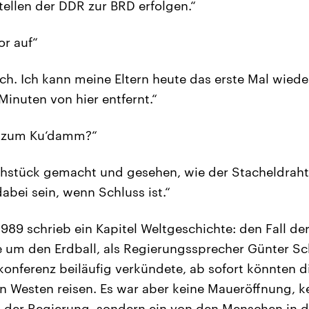
llen der DDR zur BRD erfolgen.“
Tor auf“
lich. Ich kann meine Eltern heute das erste Mal wied
Minuten von hier entfernt.“
 zum Ku‘damm?“
rühstück gemacht und gesehen, wie der Stacheldrah
 dabei sein, wenn Schluss ist.“
989 schrieb ein Kapitel Weltgeschichte: den Fall der
e um den Erdball, als Regierungssprecher Günter 
konferenz beiläufig verkündete, ab sofort könnten 
n Westen reisen. Es war aber keine Maueröffnung, k
k der Regierung, sondern ein von den Menschen in 