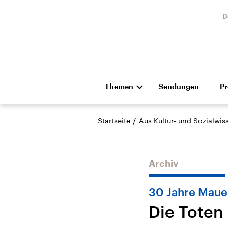
D
Themen
Sendungen
P
Die Nachrichten
Politik
/
Startseite
Aus Kultur- und Sozialwi
Hörspiel und Feature
Musik
Archiv
30 Jahre Mauer
Die Toten
Landtagswahl Sachsen-
USA
Anhalt 2026
Aktuel