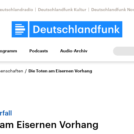
eutschlandradio
Deutschlandfunk Kultur
Deutschlandfunk No
rogramm
Podcasts
Audio-Archiv
Wirtschaft
Wissen
Kultur
Europa
Gesellschaf
/
ssenschaften
Die Toten am Eisernen Vorhang
fall
 am Eisernen Vorhang
Nahostkonflikt
Iran
le Beiträge,
Aktuelle Lage und
Aktuelle Lage und