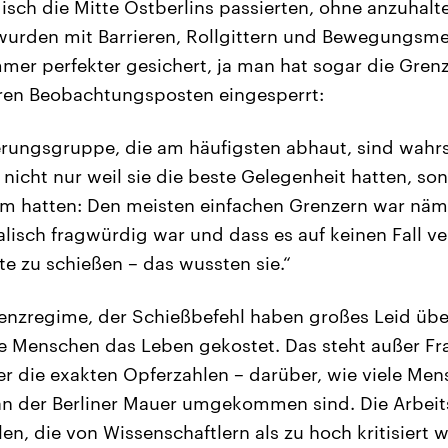
isch die Mitte Ostberlins passierten, ohne anzuhalte
wurden mit Barrieren, Rollgittern und Bewegungsm
mmer perfekter gesichert, ja man hat sogar die Gr
hren Beobachtungsposten eingesperrt:
rungsgruppe, die am häufigsten abhaut, sind wahr
nicht nur weil sie die beste Gelegenheit hatten, son
m hatten: Den meisten einfachen Grenzern war nämli
isch fragwürdig war und dass es auf keinen Fall ver
e zu schießen – das wussten sie.“
enzregime, der Schießbefehl haben großes Leid übe
e Menschen das Leben gekostet. Das steht außer Frag
er die exakten Opferzahlen – darüber, wie viele Me
an der Berliner Mauer umgekommen sind. Die Arbeit
en, die von Wissenschaftlern als zu hoch kritisiert