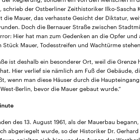
schrieb der Ostberliner Zeithistoriker Ilko-Sascha 
ist die Mauer, das verhasste Gesicht der Diktatur, 
wunden. Doch die Bernauer Straße zwischen Stadtm
error: Hier hat man zum Gedenken an die Opfer und 
in Stück Mauer, Todesstreifen und Wachtürme stehen
ße ist deshalb ein besonderer Ort, weil die Grenze 
 hat. Hier verlief sie nämlich am Fuß der Gebäude, d
ßt, wenn man diese Häuser durch die Haupteingangs
 West-Berlin, bevor die Mauer gebaut wurde.“
Minute
nden des 13. August 1961, als der Mauerbau begann,
ch abgeriegelt wurde, so der Historiker Dr. Gerhard
Mauer, spielten sich hier vor den Augen der Westber