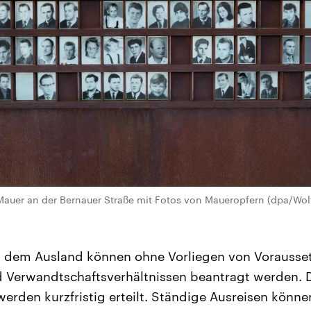
Mauer an der Bernauer Straße mit Fotos von Maueropfern (dpa/Wol
ch dem Ausland können ohne Vorliegen von Vorausse
 Verwandtschaftsverhältnissen beantragt werden. 
den kurzfristig erteilt. Ständige Ausreisen können