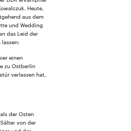
Kowalczuk. Heute,
weitgehend aus dem
itte und Wedding
an das Leid der
 lassen:
hier einen
ie zu Ostberlin
tür verlassen hat,
 als der Osten
 Sälter von der
liner und der