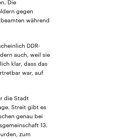
n. Die
eldern gegen
enzbeamten während
scheinlich DDR-
dern auch, weil sie
ch klar, dass das
tretbar war, auf
r die Stadt
e. Streit gibt es
nschen genau bei
sgemeinschaft 13.
 wurden, zum