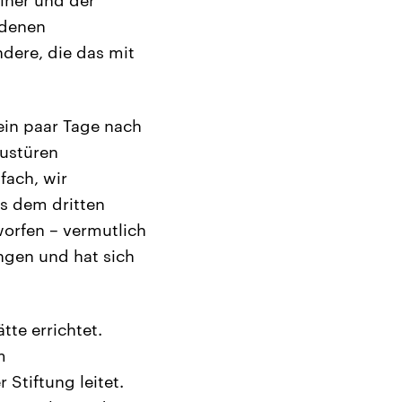
 denen
ndere, die das mit
ein paar Tage nach
ustüren
fach, wir
s dem dritten
orfen – vermutlich
ngen und hat sich
tte errichtet.
m
 Stiftung leitet.