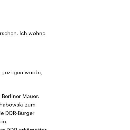
ersehen. Ich wohne
t gezogen wurde,
 Berliner Mauer.
Schabowski zum
die DDR-Bürger
ein
der DDR erkämpfter