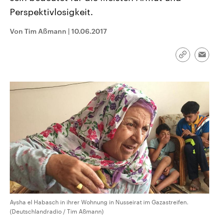
CDU, SPD und FDP regiert.-
aktuelle Weltgeschehen.
Perspektivlosigkeit.
Umfragen, Prognosen,
Wahlprogramme, aktuelle Berichte
Sendungen
Programm
Podcasts
und Hintergründe zu den Parteien
Von Tim Aßmann
|
10.06.2017
und Kandidaten der anstehenden
Wahl.
Audio-Archiv
Link
Emai
kopieren/te
Aysha el Habasch in ihrer Wohnung in Nusseirat im Gazastreifen.
(Deutschlandradio / Tim Aßmann)