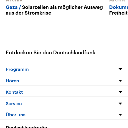
Gaza
Solarzellen als möglicher Ausweg
Dokumen
aus der Stromkrise
Freiheit
Entdecken Sie den Deutschlandfunk
Programm
Programm
Hören
Alle Sendungen
Livestream
Kontakt
Die Nachrichten
Audios
Hörerservice
Service
Nachrichtenleicht
Podcasts
Social Media
FAQ
Über uns
Neue Beiträge auf dlf.de
Deutschlandfunk App
Newsletter
Deutschlandradio
Themen-Schwerpunkte
Nachrichten App
Deutschlandradio