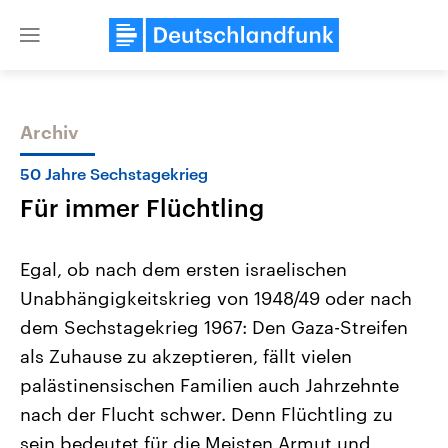
Close
menu
Archiv
Themen
50 Jahre Sechstagekrieg
Für immer Flüchtling
Egal, ob nach dem ersten israelischen
Unabhängigkeitskrieg von 1948/49 oder nach
dem Sechstagekrieg 1967: Den Gaza-Streifen
Landtagswahl Sachsen-Anhalt
USA
als Zuhause zu akzeptieren, fällt vielen
2026
Aktuelle Beiträge, Analys
Alle Informationen
palästinensischen Familien auch Jahrzehnte
Hintergründe
Sachsen-Anhalt wählt am 6.
Wirtschaftlich und militäri
nach der Flucht schwer. Denn Flüchtling zu
September 2026 einen neuen
gehören die Vereinigten S
Landtag. Seit 2021 wird das
den mächtigsten Ländern 
sein bedeutet für die Meisten Armut und
Bundesland von einer Koalition aus
mit großem Einfluss auf d