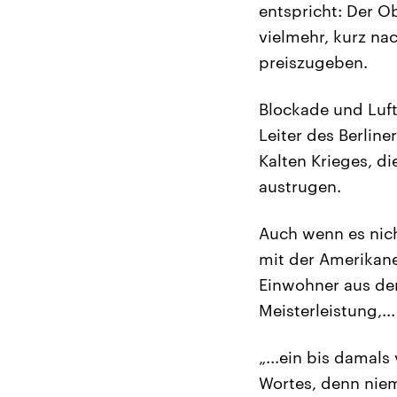
entspricht: Der 
vielmehr, kurz na
preiszugeben.
Blockade und Luf
Leiter des Berline
Kalten Krieges, d
austrugen.
Auch wenn es nich
mit der Amerikane
Einwohner aus der
Meisterleistung,...
„...ein bis damal
Wortes, denn niem