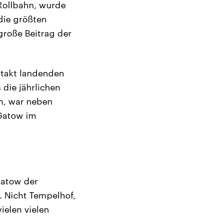
Rollbahn, wurde
die größten
große Beitrag der
ntakt landenden
 die jährlichen
n, war neben
Gatow im
Gatow der
 Nicht Tempelhof,
ielen vielen