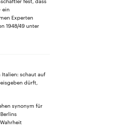
schaftler fest, dass
 ein
hmen Experten
on 1948/49 unter
 Italien: schaut auf
reisgeben dürft,
tehen synonym für
Berlins
 Wahrheit