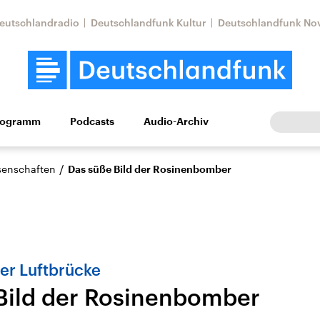
eutschlandradio
Deutschlandfunk Kultur
Deutschlandfunk No
rogramm
Podcasts
Audio-Archiv
Wirtschaft
Wissen
Kultur
Europa
Gesellschaf
/
ssenschaften
Das süße Bild der Rosinenbomber
ner Luftbrücke
Bild der Rosinenbomber
Nahostkonflikt
Iran
le Beiträge,
Aktuelle Lage und
Aktuelle Lage und