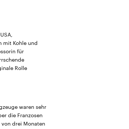
 USA,
n mit Kohle und
ssorin für
errschende
inale Rolle
ugzeuge waren sehr
ber die Franzosen
b von drei Monaten