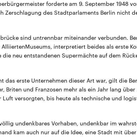
Oberbürgermeister forderte am 9. September 1948 v
ch Zerschlagung des Stadtparlaments Berlin nicht d
tbrücke sind untrennbar miteinander verbunden. Be
r AlliiertenMuseums, interpretiert beides als erste K
ie die neu entstandenen Supermächte auf dem Rücke
t das erste Unternehmen dieser Art war, gilt die Ber
r, Briten und Franzosen mehr als ein Jahr lang über 
 Luft versorgten, bis heute als technische und logis
s völlig undenkbares Vorhaben, undenkbar im wahrs
and kam auch nur auf die Idee, eine Stadt mit über