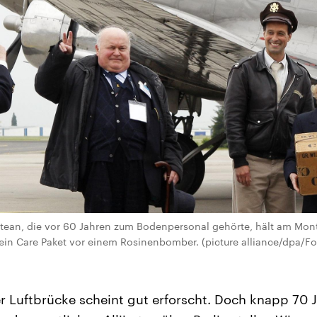
Stean, die vor 60 Jahren zum Bodenpersonal gehörte, hält am Mon
in Care Paket vor einem Rosinenbomber. (picture alliance/dpa/Fot
r Luftbrücke scheint gut erforscht. Doch knapp 70 