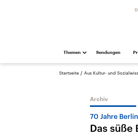
D
Themen
Sendungen
P
Die Nachrichten
Politik
/
Startseite
Aus Kultur- und Sozialwi
Hörspiel und Feature
Musik
Archiv
70 Jahre Berli
Das süße 
Landtagswahl Sachsen-
USA
Anhalt 2026
Aktuel