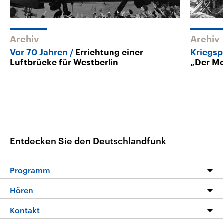
Archiv
Archiv
Vor 70 Jahren
Errichtung einer
Kriegsp
Luftbrücke für Westberlin
„Der Me
Entdecken Sie den Deutschlandfunk
Programm
Programm
Hören
Alle Sendungen
Livestream
Kontakt
Die Nachrichten
Audios