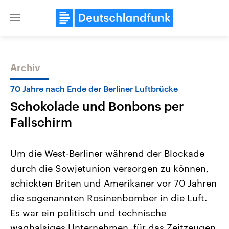
Close
menu
Archiv
Themen
70 Jahre nach Ende der Berliner Luftbrücke
Schokolade und Bonbons per
Fallschirm
Um die West-Berliner während der Blockade
durch die Sowjetunion versorgen zu können,
Landtagswahl Sachsen-Anhalt
USA
schickten Briten und Amerikaner vor 70 Jahren
2026
Aktuelle Beiträge, Analys
Alle Informationen
Hintergründe
die sogenannten Rosinenbomber in die Luft.
Sachsen-Anhalt wählt am 6.
Wirtschaftlich und militäri
September 2026 einen neuen
gehören die Vereinigten S
Es war ein politisch und technische
Landtag. Seit 2021 wird das
den mächtigsten Ländern 
waghalsiges Unternehmen, für das Zeitzeugen
Bundesland von einer Koalition aus
mit großem Einfluss auf d