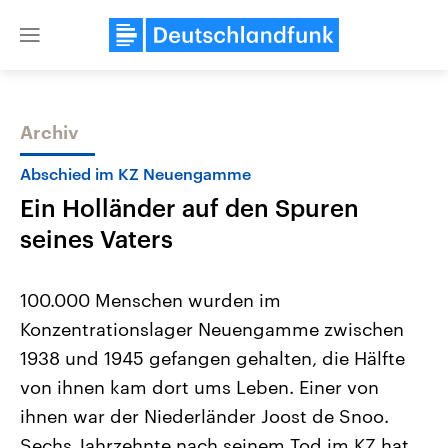
Close
menu
Archiv
Themen
Abschied im KZ Neuengamme
Ein Holländer auf den Spuren
seines Vaters
100.000 Menschen wurden im
Konzentrationslager Neuengamme zwischen
Landtagswahl Sachsen-Anhalt
USA
1938 und 1945 gefangen gehalten, die Hälfte
2026
Aktuelle Beiträge, Analys
Alle Informationen
Hintergründe
von ihnen kam dort ums Leben. Einer von
Sachsen-Anhalt wählt am 6.
Wirtschaftlich und militäri
September 2026 einen neuen
gehören die Vereinigten S
ihnen war der Niederländer Joost de Snoo.
Landtag. Seit 2021 wird das
den mächtigsten Ländern 
Sechs Jahrzehnte nach seinem Tod im KZ hat
Bundesland von einer Koalition aus
mit großem Einfluss auf d