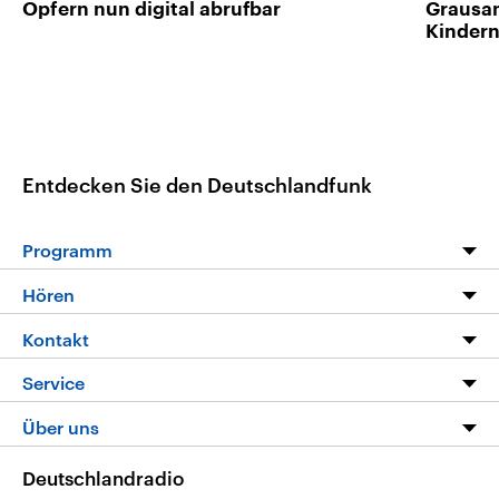
Opfern nun digital abrufbar
Grausam
Kinder
Entdecken Sie den Deutschlandfunk
Programm
Programm
Hören
Alle Sendungen
Livestream
Kontakt
Die Nachrichten
Audios
Hörerservice
Service
Nachrichtenleicht
Podcasts
Social Media
FAQ
Über uns
Neue Beiträge auf dlf.de
Deutschlandfunk App
Newsletter
Deutschlandradio
Themen-Schwerpunkte
Nachrichten App
Deutschlandradio
Veranstaltungen