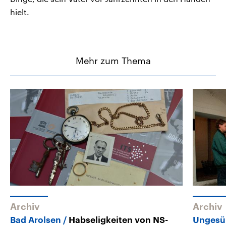
hielt.
Mehr zum Thema
Archiv
Archiv
Bad Arolsen
Habseligkeiten von NS-
Ungesü