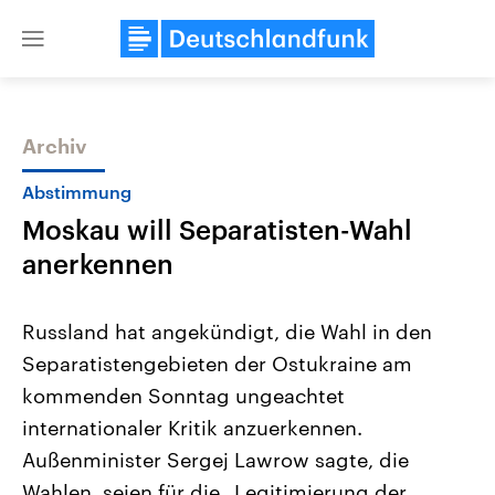
Close
menu
Archiv
Themen
Abstimmung
Moskau will Separatisten-Wahl
anerkennen
Russland hat angekündigt, die Wahl in den
Separatistengebieten der Ostukraine am
Landtagswahl Sachsen-Anhalt
USA
kommenden Sonntag ungeachtet
2026
Aktuelle Beiträge, Analys
Alle Informationen
Hintergründe
internationaler Kritik anzuerkennen.
Sachsen-Anhalt wählt am 6.
Wirtschaftlich und militäri
September 2026 einen neuen
gehören die Vereinigten S
Außenminister Sergej Lawrow sagte, die
Landtag. Seit 2021 wird das
den mächtigsten Ländern 
Wahlen, seien für die „Legitimierung der
Bundesland von einer Koalition aus
mit großem Einfluss auf d