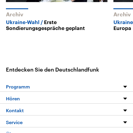
Archiv
Archiv
Ukraine-Wahl
Erste
Ukrain
Sondierungsgespräche geplant
Europa
Entdecken Sie den Deutschlandfunk
Programm
Programm
Hören
Alle Sendungen
Livestream
Kontakt
Die Nachrichten
Audios
Hörerservice
Service
Nachrichtenleicht
Podcasts
Social Media
FAQ