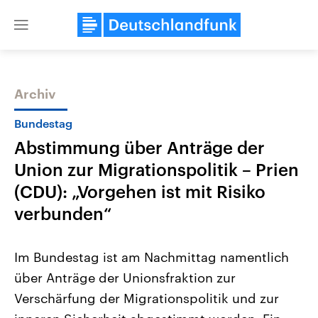
Close
menu
Archiv
Themen
Bundestag
Abstimmung über Anträge der
Union zur Migrationspolitik – Prien
(CDU): „Vorgehen ist mit Risiko
verbunden“
Landtagswahl Sachsen-Anhalt
USA
Im Bundestag ist am Nachmittag namentlich
2026
Aktuelle Beiträge, Analys
Alle Informationen
Hintergründe
über Anträge der Unionsfraktion zur
Sachsen-Anhalt wählt am 6.
Wirtschaftlich und militäri
September 2026 einen neuen
gehören die Vereinigten S
Verschärfung der Migrationspolitik und zur
Landtag. Seit 2021 wird das
den mächtigsten Ländern 
Bundesland von einer Koalition aus
mit großem Einfluss auf d