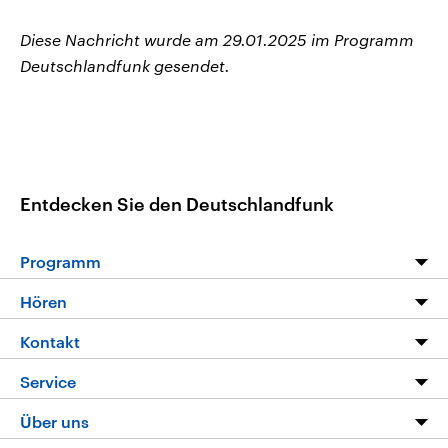
Diese Nachricht wurde am 29.01.2025 im Programm
Deutschlandfunk gesendet.
Entdecken Sie den Deutschlandfunk
Programm
Programm
Hören
Alle Sendungen
Livestream
Kontakt
Die Nachrichten
Audios
Hörerservice
Service
Nachrichtenleicht
Podcasts
Social Media
FAQ
Über uns
Neue Beiträge auf dlf.de
Deutschlandfunk App
Newsletter