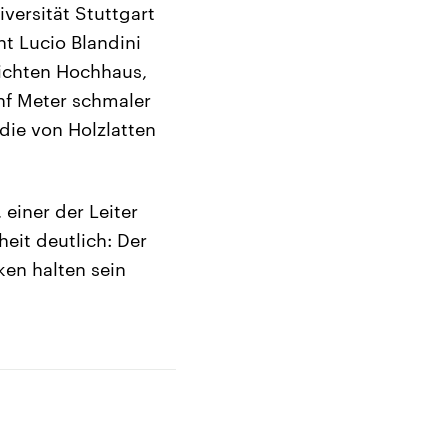
versität Stuttgart
ht Lucio Blandini
lichten Hochhaus,
nf Meter schmaler
 die von Holzlatten
einer der Leiter
eit deutlich: Der
ken halten sein