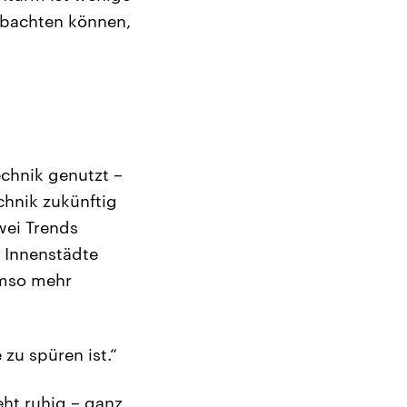
obachten können,
chnik genutzt –
hnik zukünftig
wei Trends
 Innenstädte
umso mehr
zu spüren ist.“
eht ruhig – ganz