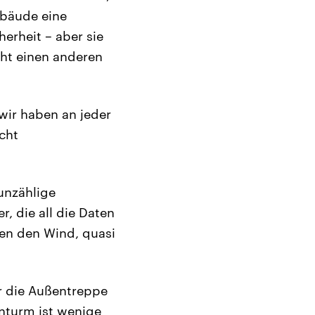
ebäude eine
erheit – aber sie
eht einen anderen
 wir haben an jeder
cht
unzählige
, die all die Daten
gen den Wind, quasi
r die Außentreppe
nturm ist wenige