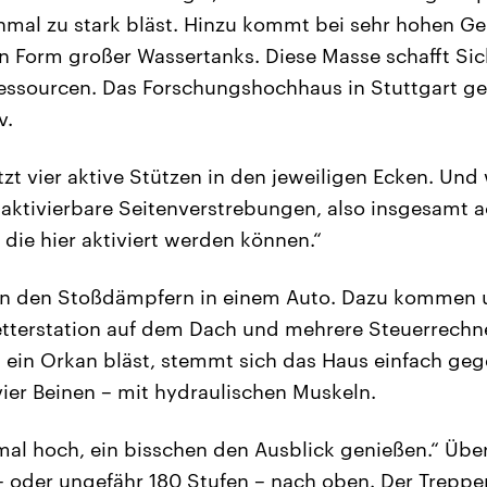
nmal zu stark bläst. Hinzu kommt bei sehr hohen G
 Form großer Wassertanks. Diese Masse schafft Sich
 Ressourcen. Das Forschungshochhaus in Stuttgart g
v.
tzt vier aktive Stützen in den jeweiligen Ecken. Und
i aktivierbare Seitenverstrebungen, also insgesamt a
 die hier aktiviert werden können.“
eln den Stoßdämpfern in einem Auto. Dazu kommen 
tterstation auf dem Dach und mehrere Steuerrechner
 ein Orkan bläst, stemmt sich das Haus einfach ge
vier Beinen – mit hydraulischen Muskeln.
al hoch, ein bisschen den Ausblick genießen.“ Übe
– oder ungefähr 180 Stufen – nach oben. Der Treppe