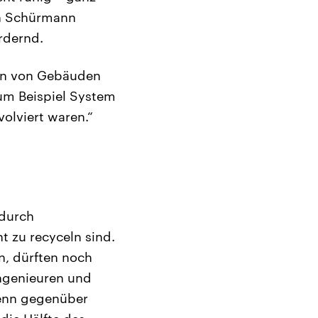
ah Schürmann
rdernd.
gen von Gebäuden
zum Beispiel System
volviert waren.“
 durch
t zu recyceln sind.
, dürften noch
Ingenieuren und
Denn gegenüber