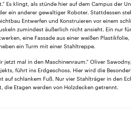
 Es klingt, als stünde hier auf dem Campus der Uni
der ein anderer gewaltiger Roboter. Stattdessen ste
Leichtbau Entwerfen und Konstruieren vor einem sch
keln zumindest äußerlich nicht ansieht. Ein nur fü
werken, eine Fassade aus einer weißen Plastikfolie,
neben ein Turm mit einer Stahltreppe.
jetzt mal in den Maschinenraum.“ Oliver Sawodny, 
ekts, führt ins Erdgeschoss. Hier wird die Besonderh
ht auf schlankem Fuß. Nur vier Stahlträger in den Ec
, die Etagen werden von Holzdecken getrennt.