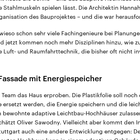
e Stahlmuskeln spielen lässt. Die Architektin Hann
ganisation des Bauprojektes – und die war herausfo
sowieso schon sehr viele Fachingenieure bei Planun
Und jetzt kommen noch mehr Disziplinen hinzu, wie 
Luft- und Raumfahrttechnik, die bisher oft nicht in
Fassade mit Energiespeicher
s Team das Haus erproben. Die Plastikfolie soll noch
ersetzt werden, die Energie speichern und die leich
h bewohnte adaptive Leichtbau-Hochhäuser zulassen
chätzt Oliver Sawodny. Vielleicht aber kommt den 
Stuttgart auch eine andere Entwicklung entgegen: 