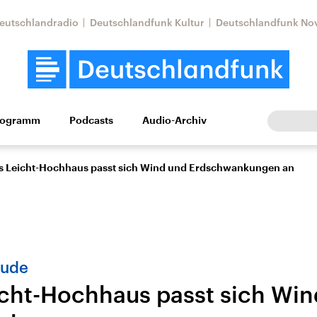
eutschlandradio
Deutschlandfunk Kultur
Deutschlandfunk No
rogramm
Podcasts
Audio-Archiv
Wirtschaft
Wissen
Kultur
Europa
Gesellschaf
 Leicht-Hochhaus passt sich Wind und Erdschwankungen an
äude
cht-Hochhaus passt sich Win
Nahostkonflikt
Iran
le Beiträge,
Aktuelle Lage und
Aktuelle Lage und