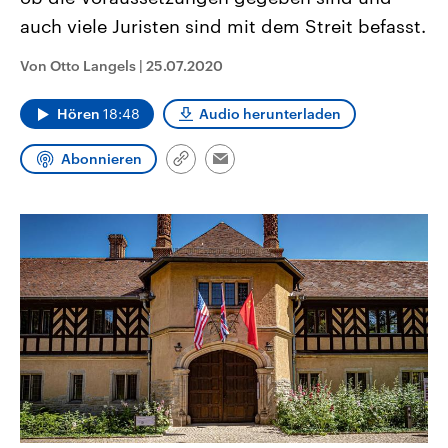
aktuelle Weltgeschehen.
Diese wird wie die Hisboll
auch viele Juristen sind mit dem Streit befasst.
Libanon vom Iran unterstüt
Sendungen
Programm
Podcasts
Von Otto Langels
|
25.07.2020
Audio-Archiv
Hören
18:48
Audio herunterladen
Abonnieren
Link
Email
kopieren/teilen