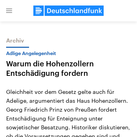
Close
menu
Archiv
Themen
Adlige Angelegenheit
Warum die Hohenzollern
Entschädigung fordern
Gleichheit vor dem Gesetz gelte auch für
Adelige, argumentiert das Haus Hohenzollern.
USA
Nahostkonflikt
Georg Friedrich Prinz von Preußen fordert
Aktuelle Beiträge, Analysen und
Aktuelle Lage und Hinter
Der Überfall der palästine
Hintergründe
Entschädigung für Enteignung unter
Wirtschaftlich und militärisch
Terrororganisation Hamas
gehören die Vereinigten Staaten zu
Oktober 2023 auf Israel ha
sowjetischer Besatzung. Historiker diskutieren,
den mächtigsten Ländern der Erde,
Region wieder die Gewalt 
ob die Voraussetzungen gegeben sind und
mit großem Einfluss auf das
Israel möchte die Hamas z