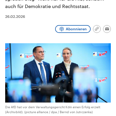
CDU, SPD und FDP regiert.-
aktuelle Weltgeschehen.
auch für Demokratie und Rechtsstaat.
Umfragen, Prognosen,
Wahlprogramme, aktuelle Berichte
Sendungen
Programm
Podcasts
und Hintergründe zu den Parteien
26.02.2026
und Kandidaten der anstehenden
Wahl.
Audio-Archiv
Abonnieren
Link
Emai
kopieren/te
Die AfD hat vor dem Verwaltungsgericht Köln einen Erfolg erzielt
(Archivbild). (picture alliance / dpa / Bernd von Jutrczenka)