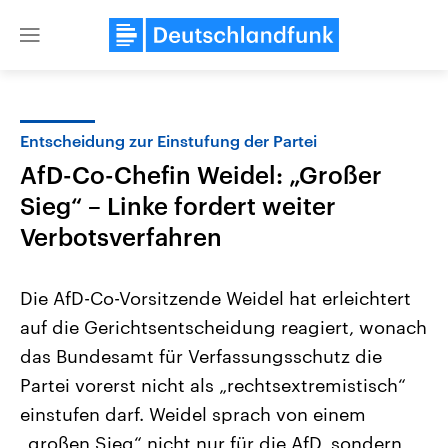
Close
menu
Entscheidung zur Einstufung der Partei
Themen
AfD-Co-Chefin Weidel: „Großer
Sieg“ – Linke fordert weiter
Verbotsverfahren
Die AfD-Co-Vorsitzende Weidel hat erleichtert
auf die Gerichtsentscheidung reagiert, wonach
Landtagswahl Sachsen-Anhalt
USA
das Bundesamt für Verfassungsschutz die
2026
Aktuelle Beiträge, Analys
Alle Informationen
Partei vorerst nicht als „rechtsextremistisch“
Hintergründe
Sachsen-Anhalt wählt am 6.
Wirtschaftlich und militäri
einstufen darf. Weidel sprach von einem
September 2026 einen neuen
gehören die Vereinigten S
Landtag. Seit 2021 wird das
den mächtigsten Ländern 
„großen Sieg“ nicht nur für die AfD, sondern
Bundesland von einer Koalition aus
mit großem Einfluss auf d