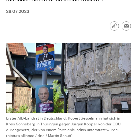
CDU, SPD und FDP regiert.-
aktuelle Weltgeschehen.
Umfragen, Prognosen,
26.07.2023
Wahlprogramme, aktuelle Berichte
Sendungen
Programm
Podcasts
und Hintergründe zu den Parteien
und Kandidaten der anstehenden
Wahl.
Link
Emai
kopieren/te
Audio-Archiv
Erster AfD-Landrat in Deutschland: Robert Sesselmann hat sich im
Kreis Sonneberg in Thüringen gegen Jürgen Köpper von der CDU
durchgesetzt, der von einem Parteienbündnis unterstützt wurde.
(picture alliance / dpa / Martin Schutt)