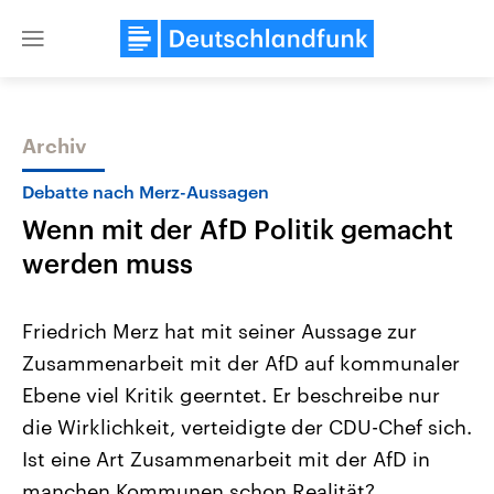
Close
menu
Archiv
Themen
Debatte nach Merz-Aussagen
Wenn mit der AfD Politik gemacht
werden muss
Friedrich Merz hat mit seiner Aussage zur
Zusammenarbeit mit der AfD auf kommunaler
Landtagswahl Sachsen-Anhalt
USA
Ebene viel Kritik geerntet. Er beschreibe nur
2026
Aktuelle Beiträge, Analys
Alle Informationen
Hintergründe
die Wirklichkeit, verteidigte der CDU-Chef sich.
Sachsen-Anhalt wählt am 6.
Wirtschaftlich und militäri
September 2026 einen neuen
gehören die Vereinigten S
Ist eine Art Zusammenarbeit mit der AfD in
Landtag. Seit 2021 wird das
den mächtigsten Ländern 
manchen Kommunen schon Realität?
Bundesland von einer Koalition aus
mit großem Einfluss auf d