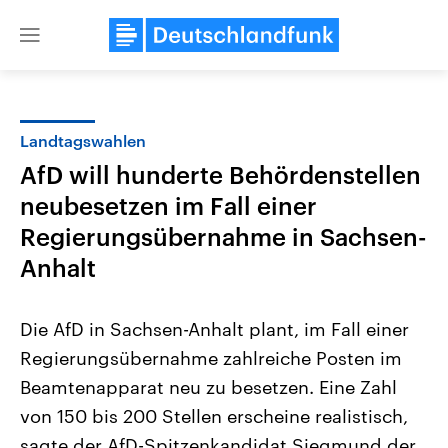
Close
menu
Landtagswahlen
Themen
AfD will hunderte Behördenstellen
neubesetzen im Fall einer
Regierungsübernahme in Sachsen-
Anhalt
Die AfD in Sachsen-Anhalt plant, im Fall einer
Landtagswahl Sachsen-Anhalt
USA
Regierungsübernahme zahlreiche Posten im
2026
Aktuelle Beiträge, Analys
Alle Informationen
Hintergründe
Beamtenapparat neu zu besetzen. Eine Zahl
Sachsen-Anhalt wählt am 6.
Wirtschaftlich und militäri
September 2026 einen neuen
gehören die Vereinigten S
von 150 bis 200 Stellen erscheine realistisch,
Landtag. Seit 2021 wird das
den mächtigsten Ländern 
sagte der AfD-Spitzenkandidat Siegmund der
Bundesland von einer Koalition aus
mit großem Einfluss auf d