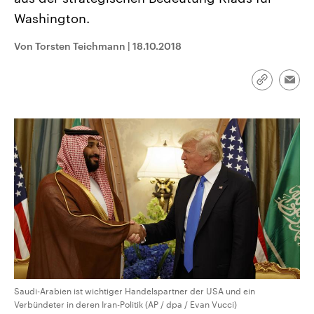
CDU, SPD und FDP regiert.-
aktuelle Weltgeschehen.
Washington.
Umfragen, Prognosen,
Wahlprogramme, aktuelle Berichte
Sendungen
Programm
Podcasts
und Hintergründe zu den Parteien
Von Torsten Teichmann
|
18.10.2018
und Kandidaten der anstehenden
Wahl.
Audio-Archiv
Link
Emai
kopieren/te
Saudi-Arabien ist wichtiger Handelspartner der USA und ein
Verbündeter in deren Iran-Politik (AP / dpa / Evan Vucci)