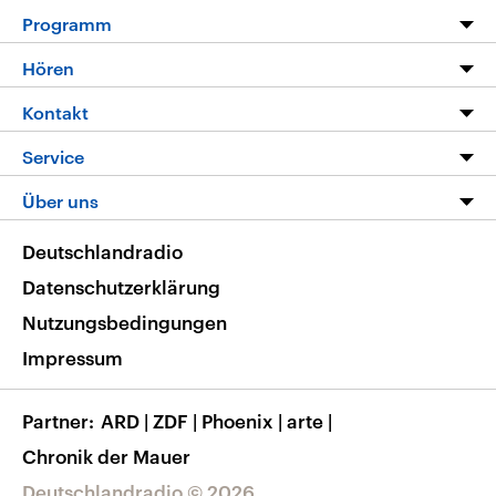
Programm
Programm
Hören
Alle Sendungen
Livestream
Kontakt
Die Nachrichten
Audios
Hörerservice
Service
Nachrichtenleicht
Podcasts
Social Media
FAQ
Über uns
Neue Beiträge auf dlf.de
Deutschlandfunk App
Newsletter
Deutschlandradio
Themen-Schwerpunkte
Nachrichten App
Deutschlandradio
Veranstaltungen
Presse
Frequenzen
Datenschutzerklärung
Musikliste
Ausbildung und Karriere
Nutzungsbedingungen
RSS
Transparenz
Impressum
Korrekturen
Barrierefreiheit
Partner
ARD
|
ZDF
|
Phoenix
|
arte
|
Chronik der Mauer
Deutschlandradio © 2026