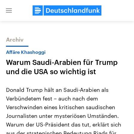
Close
menu
Archiv
Themen
Affäre Khashoggi
Warum Saudi-Arabien für Trump
und die USA so wichtig ist
Donald Trump hält an Saudi-Arabien als
Verbündetem fest – auch nach dem
Landtagswahl Sachsen-Anhalt
USA
Verschwinden eines kritischen saudischen
2026
Aktuelle Beiträge, Analys
Alle Informationen
Hintergründe
Journalisten unter mysteriösen Umständen.
Sachsen-Anhalt wählt am 6.
Wirtschaftlich und militäri
September 2026 einen neuen
gehören die Vereinigten S
Warum der US-Präsident das tut, erklärt sich
Landtag. Seit 2021 wird das
den mächtigsten Ländern 
aus der strategischen Bedeutung Riads für
Bundesland von einer Koalition aus
mit großem Einfluss auf d