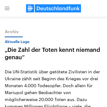
Close
menu
Archiv
Themen
Aktuelle Lage
„Die Zahl der Toten kennt niemand
genau“
Die UN-Statistik über getötete Zivilisten in der
Ukraine zählt seit Beginn des Krieges vor drei
Landtagswahl Sachsen-Anhalt
USA
Monaten 4.000 Todesopfer. Doch allein für
2026
Aktuelle Beiträge, Analys
Alle Informationen
Hintergründe
Mariupol gehen Beobachter von
Sachsen-Anhalt wählt am 6.
Wirtschaftlich und militäri
September 2026 einen neuen
gehören die Vereinigten S
möglicherweise 20.000 Toten aus. Dazu
Landtag. Seit 2021 wird das
den mächtigsten Ländern 
kommen Millionen Flüchtlinge – viele, die
Bundesland von einer Koalition aus
mit großem Einfluss auf d