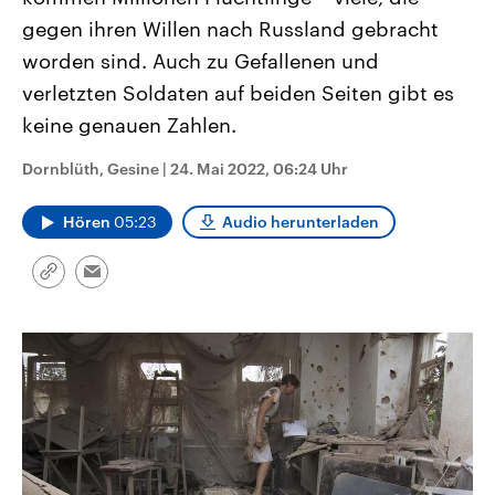
CDU, SPD und FDP regiert.-
aktuelle Weltgeschehen.
gegen ihren Willen nach Russland gebracht
Umfragen, Prognosen,
Wahlprogramme, aktuelle Berichte
worden sind. Auch zu Gefallenen und
Sendungen
Programm
Podcasts
und Hintergründe zu den Parteien
und Kandidaten der anstehenden
verletzten Soldaten auf beiden Seiten gibt es
Wahl.
keine genauen Zahlen.
Audio-Archiv
Dornblüth, Gesine
|
24. Mai 2022, 06:24 Uhr
Hören
05:23
Audio herunterladen
Link
Email
kopieren/teilen