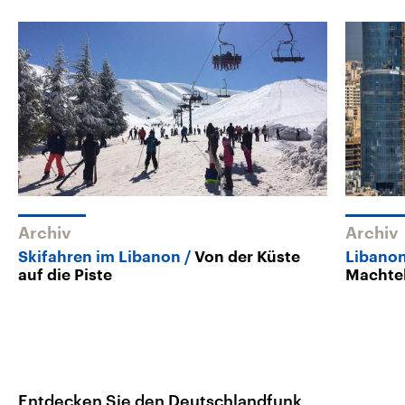
Archiv
Archiv
Skifahren im Libanon
Von der Küste
Libano
auf die Piste
Machtel
Entdecken Sie den Deutschlandfunk