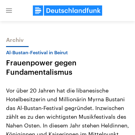
Close
menu
Archiv
Themen
Al-Bustan-Festival in Beirut
Frauenpower gegen
Fundamentalismus
Vor über 20 Jahren hat die libanesische
Hotelbesitzerin und Millionärin Myrna Bustani
Landtagswahl Sachsen-Anhalt
USA
das Al-Bustan-Festival gegründet. Inzwischen
2026
Aktuelle Beiträge, Analys
Alle Informationen
Hintergründe
zählt es zu den wichtigsten Musikfestivals des
Sachsen-Anhalt wählt am 6.
Wirtschaftlich und militäri
September 2026 einen neuen
gehören die Vereinigten S
Nahen Osten. In diesem Jahr stehen Heldinnen,
Landtag. Seit 2021 wird das
den mächtigsten Ländern 
Königinnen und Kaiserinnen im Mittelpunkt.
Bundesland von einer Koalition aus
mit großem Einfluss auf d