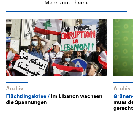
Mehr zum Thema
Archiv
Archiv
Flüchtlingskrise
Im Libanon wachsen
Grünen-
die Spannungen
muss de
gerech