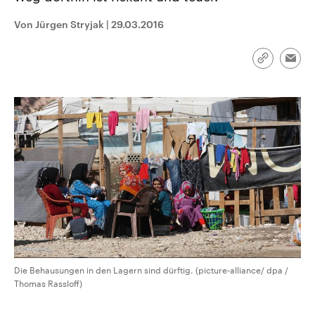
CDU, SPD und FDP regiert.-
aktuelle Weltgeschehen.
Umfragen, Prognosen,
Von Jürgen Stryjak
|
29.03.2016
Wahlprogramme, aktuelle Berichte
Sendungen
Programm
Podcasts
und Hintergründe zu den Parteien
und Kandidaten der anstehenden
Link
Wahl.
Emai
kopieren/te
Audio-Archiv
Die Behausungen in den Lagern sind dürftig. (picture-alliance/ dpa /
Thomas Rassloff)