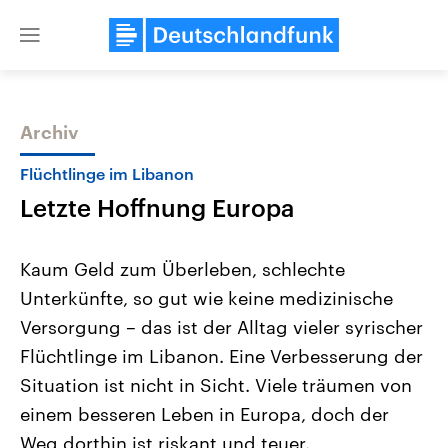
Close
menu
Archiv
Themen
Flüchtlinge im Libanon
Letzte Hoffnung Europa
Kaum Geld zum Überleben, schlechte
Unterkünfte, so gut wie keine medizinische
Versorgung – das ist der Alltag vieler syrischer
Landtagswahl Sachsen-Anhalt
USA
Flüchtlinge im Libanon. Eine Verbesserung der
2026
Aktuelle Beiträge, Analys
Alle Informationen
Situation ist nicht in Sicht. Viele träumen von
Hintergründe
Sachsen-Anhalt wählt am 6.
Wirtschaftlich und militäri
einem besseren Leben in Europa, doch der
September 2026 einen neuen
gehören die Vereinigten S
Landtag. Seit 2021 wird das
den mächtigsten Ländern 
Weg dorthin ist riskant und teuer.
Bundesland von einer Koalition aus
mit großem Einfluss auf d