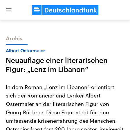
Close
menu
Archiv
Themen
Albert Ostermaier
Neuauflage einer literarischen
Figur: „Lenz im Libanon“
In dem Roman „Lenz im Libanon“ orientiert
sich der Romancier und Lyriker Albert
Landtagswahl Sachsen-Anhalt
USA
Ostermaier an der literarischen Figur von
2026
Aktuelle Beiträge, Analys
Alle Informationen
Hintergründe
Georg Büchner. Diese Figur steht für eine
Sachsen-Anhalt wählt am 6.
Wirtschaftlich und militäri
September 2026 einen neuen
gehören die Vereinigten S
umfassende Krisenerfahrung des Menschen.
Landtag. Seit 2021 wird das
den mächtigsten Ländern 
Ostmaier fragt fast 200 Jahre später, inwieweit
Bundesland von einer Koalition aus
mit großem Einfluss auf d