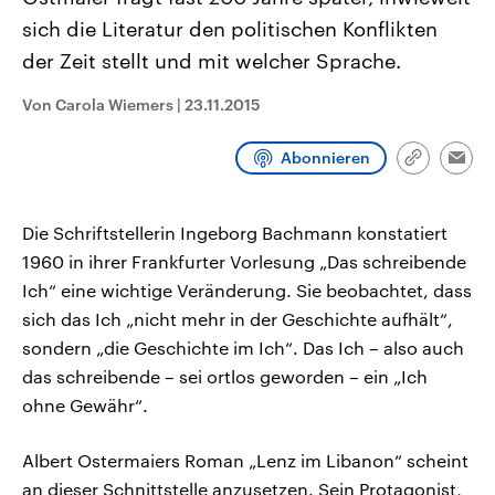
CDU, SPD und FDP regiert.-
aktuelle Weltgeschehen.
sich die Literatur den politischen Konflikten
Umfragen, Prognosen,
Wahlprogramme, aktuelle Berichte
der Zeit stellt und mit welcher Sprache.
Sendungen
Programm
Podcasts
und Hintergründe zu den Parteien
und Kandidaten der anstehenden
Wahl.
Von Carola Wiemers
|
23.11.2015
Audio-Archiv
Abonnieren
Link
Emai
kopieren/te
Die Schriftstellerin Ingeborg Bachmann konstatiert
1960 in ihrer Frankfurter Vorlesung „Das schreibende
Ich“ eine wichtige Veränderung. Sie beobachtet, dass
sich das Ich „nicht mehr in der Geschichte aufhält“,
sondern „die Geschichte im Ich“. Das Ich – also auch
das schreibende – sei ortlos geworden – ein „Ich
ohne Gewähr“.
Albert Ostermaiers Roman „Lenz im Libanon“ scheint
an dieser Schnittstelle anzusetzen. Sein Protagonist,