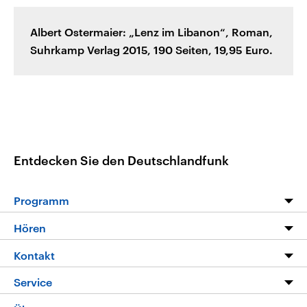
Albert Ostermaier: „Lenz im Libanon“, Roman,
Suhrkamp Verlag 2015, 190 Seiten, 19,95 Euro.
Entdecken Sie den Deutschlandfunk
Programm
Programm
Hören
Alle Sendungen
Livestream
Kontakt
Die Nachrichten
Audios
Hörerservice
Service
Nachrichtenleicht
Podcasts
Social Media
FAQ