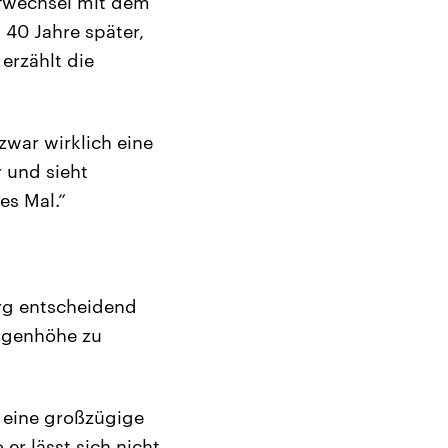
iefwechsel mit dem
 40 Jahre später,
erzählt die
zwar wirklich eine
r und sieht
es Mal.“
rg entscheidend
Augenhöhe zu
 eine großzügige
 er lässt sich nicht