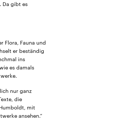
. Da gibt es
er Flora, Fauna und
selt er beständig
nchmal ins
 wie es damals
twerke.
lich nur ganz
exte, die
n Humboldt, mit
twerke ansehen.“