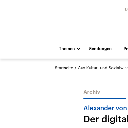
D
Themen
Sendungen
P
Die Nachrichten
Politik
/
Startseite
Aus Kultur- und Sozialwi
Hörspiel und Feature
Musik
Archiv
Alexander von
Der digit
Landtagswahl Sachsen-
USA
Anhalt 2026
Aktuel