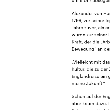
um 8 Uhr absegel
Alexander von Hu
1799, vor seiner 
Jahre zuvor, als e
wurde zur seiner I
Kraft, der die „A
Bewegung“ an der
„Vielleicht mit d
Kultur, die zu der
Englandreise ein 
meine Zukunft.“
Schon auf der En
aber kaum dazu. I