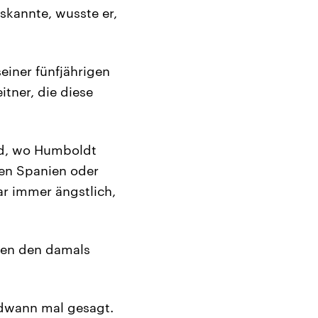
uskannte, wusste er,
iner fünfjährigen
itner, die diese
nd, wo Humboldt
hen Spanien oder
r immer ängstlich,
ten den damals
ndwann mal gesagt.