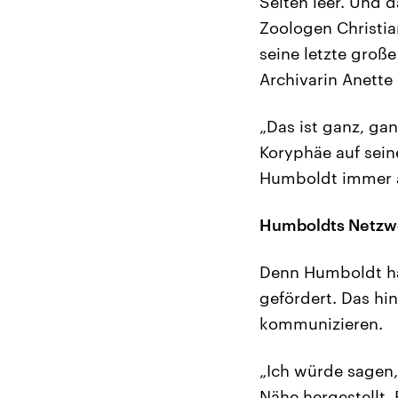
Seiten leer. Und d
Zoologen Christia
seine letzte groß
Archivarin Anette
„Das ist ganz, gan
Koryphäe auf seine
Humboldt immer a
Humboldts Netzw
Denn Humboldt ha
gefördert. Das hi
kommunizieren.
„Ich würde sagen,
Nähe hergestellt. 