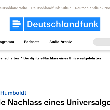
eutschlandradio
Deutschlandfunk Kultur
Deutschlandfunk No
rogramm
Podcasts
Audio-Archiv
Wirtschaft
Wissen
Kultur
Europa
Gesellschaf
/
ssenschaften
Der digitale Nachlass eines Universalgelehrten
 Humboldt
ale Nachlass eines Universalg
Nahostkonflikt
Iran
le Beiträge,
Aktuelle Lage und
Aktuelle Lage und