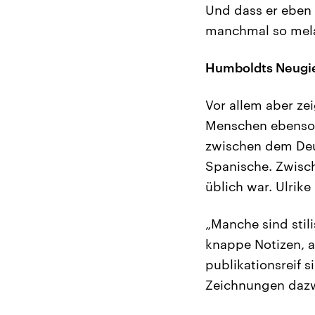
Und dass er eben d
manchmal so mela
Humboldts Neugi
Vor allem aber ze
Menschen ebenso b
zwischen dem Deu
Spanische. Zwisch
üblich war. Ulrik
„Manche sind stil
knappe Notizen, a
publikationsreif 
Zeichnungen dazw