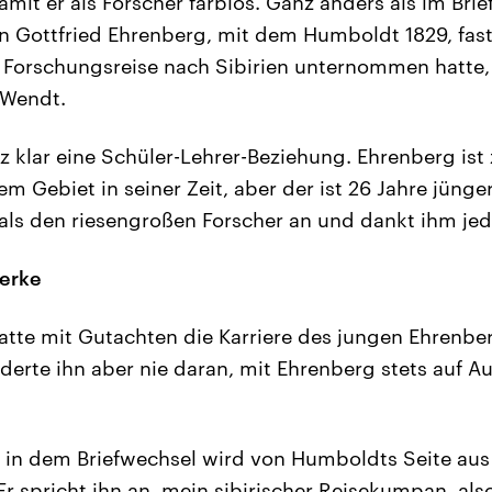
amit er als Forscher farblos. Ganz anders als im Br
n Gottfried Ehrenberg, mit dem Humboldt 1829, fast
e Forschungsreise nach Sibirien unternommen hatte, 
 Wendt.
z klar eine Schüler-Lehrer-Beziehung. Ehrenberg ist 
m Gebiet in seiner Zeit, aber der ist 26 Jahre jünge
ls den riesengroßen Forscher an und dankt ihm jed
erke
tte mit Gutachten die Karriere des jungen Ehrenbe
nderte ihn aber nie daran, mit Ehrenberg stets auf 
 in dem Briefwechsel wird von Humboldts Seite aus
Er spricht ihn an, mein sibirischer Reisekumpan, also