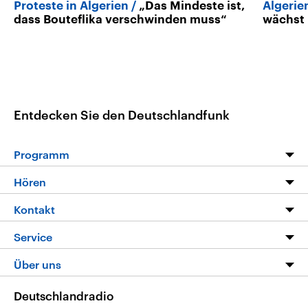
Proteste in Algerien
„Das Mindeste ist,
Algeri
dass Bouteflika verschwinden muss“
wächst
Entdecken Sie den Deutschlandfunk
Programm
Programm
Hören
Alle Sendungen
Livestream
Kontakt
Die Nachrichten
Audios
Hörerservice
Service
Nachrichtenleicht
Podcasts
Social Media
FAQ
Über uns
Neue Beiträge auf dlf.de
Deutschlandfunk App
Newsletter
Deutschlandradio
Themen-Schwerpunkte
Nachrichten App
Deutschlandradio
Veranstaltungen