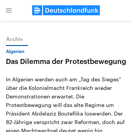
Close
menu
Archiv
Themen
Algerien
Das Dilemma der Protestbewegung
In Algerien werden auch am „Tag des Sieges“
über die Kolonialmacht Frankreich wieder
Demonstrationen erwartet. Die
Landtagswahl Sachsen-Anhalt
USA
Protestbewegung will das alte Regime um
2026
Aktuelle Beiträge, Analys
Alle Informationen
Präsident Abdelaziz Bouteflika loswerden. Der
Hintergründe
Sachsen-Anhalt wählt am 6.
Wirtschaftlich und militäri
82-Jährige verspricht zwar Reformen, doch auf
September 2026 einen neuen
gehören die Vereinigten S
Landtag. Seit 2021 wird das
den mächtigsten Ländern 
einen Machtwechsel deutet wenig hin.
Bundesland von einer Koalition aus
mit großem Einfluss auf d