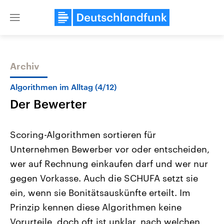
Close
menu
Archiv
Themen
Algorithmen im Alltag (4/12)
Der Bewerter
Scoring-Algorithmen sortieren für
Unternehmen Bewerber vor oder entscheiden,
wer auf Rechnung einkaufen darf und wer nur
Landtagswahl Sachsen-Anhalt
USA
gegen Vorkasse. Auch die SCHUFA setzt sie
2026
Aktuelle Beiträge, Analys
Alle Informationen
ein, wenn sie Bonitätsauskünfte erteilt. Im
Hintergründe
Sachsen-Anhalt wählt am 6.
Wirtschaftlich und militäri
Prinzip kennen diese Algorithmen keine
September 2026 einen neuen
gehören die Vereinigten S
Landtag. Seit 2021 wird das
den mächtigsten Ländern 
Vorurteile, doch oft ist unklar, nach welchen
Bundesland von einer Koalition aus
mit großem Einfluss auf d