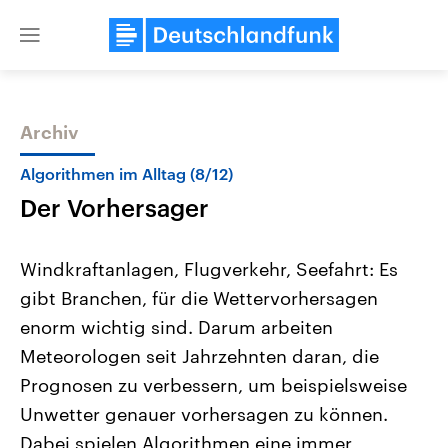
Close
menu
Archiv
Themen
Algorithmen im Alltag (8/12)
Der Vorhersager
Windkraftanlagen, Flugverkehr, Seefahrt: Es
gibt Branchen, für die Wettervorhersagen
enorm wichtig sind. Darum arbeiten
Landtagswahl Sachsen-Anhalt
USA
Meteorologen seit Jahrzehnten daran, die
2026
Aktuelle Beiträge, Analys
Alle Informationen
Prognosen zu verbessern, um beispielsweise
Hintergründe
Sachsen-Anhalt wählt am 6.
Wirtschaftlich und militäri
Unwetter genauer vorhersagen zu können.
September 2026 einen neuen
gehören die Vereinigten S
Landtag. Seit 2021 wird das
den mächtigsten Ländern 
Dabei spielen Algorithmen eine immer
Bundesland von einer Koalition aus
mit großem Einfluss auf d