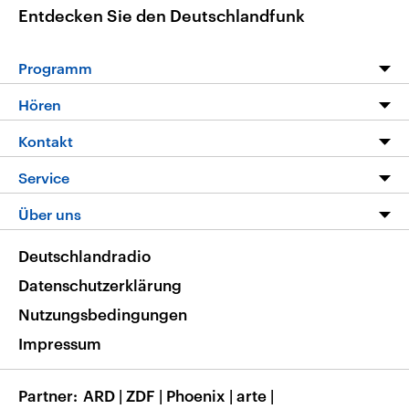
Entdecken Sie den Deutschlandfunk
Programm
Programm
Hören
Alle Sendungen
Livestream
Kontakt
Die Nachrichten
Audios
Hörerservice
Service
Nachrichtenleicht
Podcasts
Social Media
FAQ
Über uns
Neue Beiträge auf dlf.de
Deutschlandfunk App
Newsletter
Deutschlandradio
Themen-Schwerpunkte
Nachrichten App
Deutschlandradio
Veranstaltungen
Presse
Frequenzen
Datenschutzerklärung
Musikliste
Ausbildung und Karriere
Nutzungsbedingungen
RSS
Transparenz
Impressum
Korrekturen
Barrierefreiheit
Partner
ARD
|
ZDF
|
Phoenix
|
arte
|