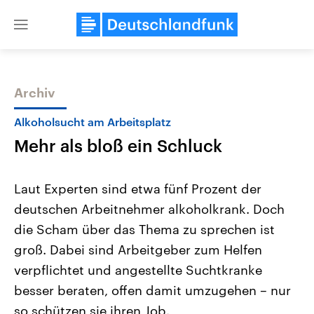
Close
menu
Archiv
Themen
Alkoholsucht am Arbeitsplatz
Mehr als bloß ein Schluck
Laut Experten sind etwa fünf Prozent der
deutschen Arbeitnehmer alkoholkrank. Doch
die Scham über das Thema zu sprechen ist
Landtagswahl Sachsen-Anhalt
USA
groß. Dabei sind Arbeitgeber zum Helfen
2026
Aktuelle Beiträge, Analys
Alle Informationen
verpflichtet und angestellte Suchtkranke
Hintergründe
Sachsen-Anhalt wählt am 6.
Wirtschaftlich und militäri
besser beraten, offen damit umzugehen – nur
September 2026 einen neuen
gehören die Vereinigten S
Landtag. Seit 2021 wird das
den mächtigsten Ländern 
so schützen sie ihren Job.
Bundesland von einer Koalition aus
mit großem Einfluss auf d