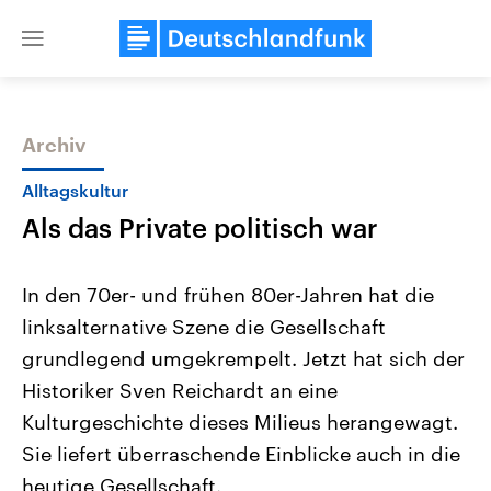
Close
menu
Archiv
Themen
Alltagskultur
Als das Private politisch war
In den 70er- und frühen 80er-Jahren hat die
linksalternative Szene die Gesellschaft
grundlegend umgekrempelt. Jetzt hat sich der
Landtagswahl Sachsen-Anhalt
USA
Historiker Sven Reichardt an eine
2026
Aktuelle Beiträge, Analys
Alle Informationen
Kulturgeschichte dieses Milieus herangewagt.
Hintergründe
Sachsen-Anhalt wählt am 6.
Wirtschaftlich und militäri
Sie liefert überraschende Einblicke auch in die
September 2026 einen neuen
gehören die Vereinigten S
Landtag. Seit 2021 wird das
den mächtigsten Ländern 
heutige Gesellschaft.
Bundesland von einer Koalition aus
mit großem Einfluss auf d