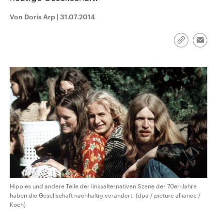
CDU, SPD und FDP regiert.-
aktuelle Weltgeschehen.
Umfragen, Prognosen,
Von Doris Arp
|
31.07.2014
Wahlprogramme, aktuelle Berichte
Sendungen
Programm
Podcasts
und Hintergründe zu den Parteien
und Kandidaten der anstehenden
Link
Wahl.
Emai
kopieren/te
Audio-Archiv
Hippies und andere Teile der linksalternativen Szene der 70er-Jahre
haben die Gesellschaft nachhaltig verändert. (dpa / picture alliance /
Koch)