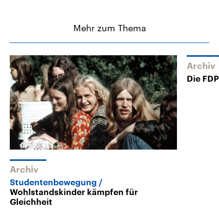
Mehr zum Thema
Archiv
Die FDP
Archiv
Studentenbewegung
Wohlstandskinder kämpfen für
Gleichheit