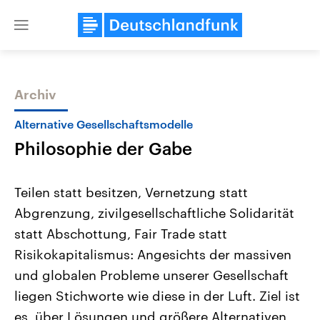
Close
menu
Archiv
Themen
Alternative Gesellschaftsmodelle
Philosophie der Gabe
Teilen statt besitzen, Vernetzung statt
Abgrenzung, zivilgesellschaftliche Solidarität
statt Abschottung, Fair Trade statt
Landtagswahl Sachsen-Anhalt
USA
Risikokapitalismus: Angesichts der massiven
2026
Aktuelle Beiträge, Analys
Alle Informationen
und globalen Probleme unserer Gesellschaft
Hintergründe
Sachsen-Anhalt wählt am 6.
Wirtschaftlich und militäri
liegen Stichworte wie diese in der Luft. Ziel ist
September 2026 einen neuen
gehören die Vereinigten S
Landtag. Seit 2021 wird das
den mächtigsten Ländern 
es, über Lösungen und größere Alternativen
Bundesland von einer Koalition aus
mit großem Einfluss auf d