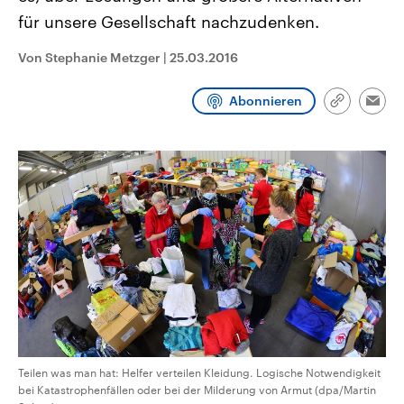
CDU, SPD und FDP regiert.-
aktuelle Weltgeschehen.
für unsere Gesellschaft nachzudenken.
Umfragen, Prognosen,
Wahlprogramme, aktuelle Berichte
Sendungen
Programm
Podcasts
und Hintergründe zu den Parteien
Von Stephanie Metzger
|
25.03.2016
und Kandidaten der anstehenden
Wahl.
Audio-Archiv
Abonnieren
Link
Emai
kopieren/te
Teilen was man hat: Helfer verteilen Kleidung. Logische Notwendigkeit
bei Katastrophenfällen oder bei der Milderung von Armut (dpa/Martin