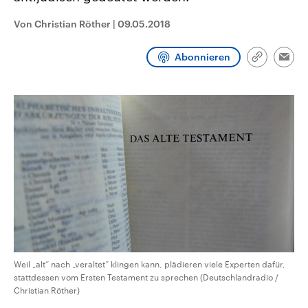
CDU, SPD und FDP regiert.-
aktuelle Weltgeschehen.
Umfragen, Prognosen,
Von Christian Röther
|
09.05.2018
Wahlprogramme, aktuelle Berichte
Sendungen
Programm
Podcasts
und Hintergründe zu den Parteien
und Kandidaten der anstehenden
Abonnieren
Link
Wahl.
Emai
kopieren/te
Audio-Archiv
Weil „alt“ nach „veraltet“ klingen kann, plädieren viele Experten dafür,
stattdessen vom Ersten Testament zu sprechen (Deutschlandradio /
Christian Röther)