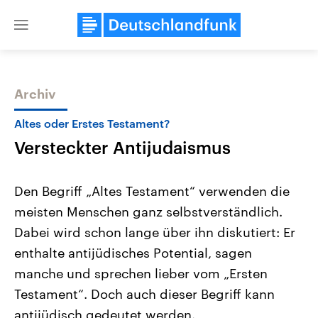
Close
menu
Archiv
Themen
Altes oder Erstes Testament?
Versteckter Antijudaismus
Den Begriff „Altes Testament“ verwenden die
meisten Menschen ganz selbstverständlich.
Dabei wird schon lange über ihn diskutiert: Er
Landtagswahl Sachsen-Anhalt
USA
enthalte antijüdisches Potential, sagen
2026
Aktuelle Beiträge, Analys
Alle Informationen
manche und sprechen lieber vom „Ersten
Hintergründe
Sachsen-Anhalt wählt am 6.
Wirtschaftlich und militäri
Testament“. Doch auch dieser Begriff kann
September 2026 einen neuen
gehören die Vereinigten S
Landtag. Seit 2021 wird das
den mächtigsten Ländern 
antijüdisch gedeutet werden.
Bundesland von einer Koalition aus
mit großem Einfluss auf d