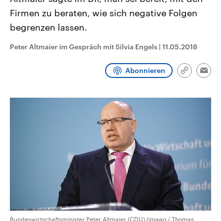
CDU, SPD und FDP regiert.-
aktuelle Weltgeschehen.
Firmen zu beraten, wie sich negative Folgen
Umfragen, Prognosen,
Wahlprogramme, aktuelle Berichte
begrenzen lassen.
Sendungen
Programm
Podcasts
und Hintergründe zu den Parteien
und Kandidaten der anstehenden
Wahl.
Peter Altmaier im Gespräch mit Silvia Engels
|
11.05.2018
Audio-Archiv
Abonnieren
Link
Emai
kopieren/te
Bundeswirtschaftsminister Peter Altmaier (CDU) (imago / Thomas