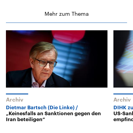
Mehr zum Thema
Archiv
Archiv
Dietmar Bartsch (Die Linke)
DIHK z
„Keinesfalls an Sanktionen gegen den
US-San
Iran beteiligen“
empfind