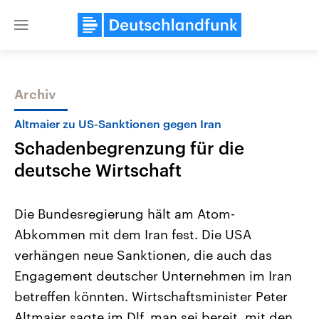
Close
menu
Archiv
Themen
Altmaier zu US-Sanktionen gegen Iran
Schadenbegrenzung für die
deutsche Wirtschaft
Die Bundesregierung hält am Atom-
Abkommen mit dem Iran fest. Die USA
Landtagswahl Sachsen-Anhalt
USA
verhängen neue Sanktionen, die auch das
2026
Aktuelle Beiträge, Analys
Alle Informationen
Hintergründe
Engagement deutscher Unternehmen im Iran
Sachsen-Anhalt wählt am 6.
Wirtschaftlich und militäri
September 2026 einen neuen
gehören die Vereinigten S
betreffen könnten. Wirtschaftsminister Peter
Landtag. Seit 2021 wird das
den mächtigsten Ländern 
Altmaier sagte im Dlf, man sei bereit, mit den
Bundesland von einer Koalition aus
mit großem Einfluss auf d