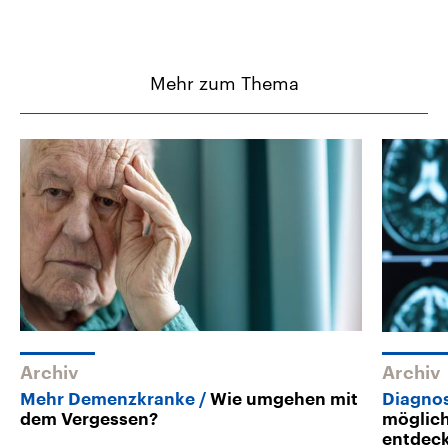
Mehr zum Thema
Archiv
Archiv
Mehr Demenzkranke
Wie umgehen mit
Diagnos
dem Vergessen?
möglich
entdec