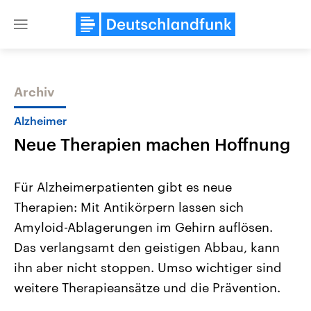
Close
menu
Archiv
Themen
Alzheimer
Neue Therapien machen Hoffnung
Für Alzheimerpatienten gibt es neue
Therapien: Mit Antikörpern lassen sich
Amyloid-Ablagerungen im Gehirn auflösen.
Landtagswahl Sachsen-Anhalt
USA
Das verlangsamt den geistigen Abbau, kann
2026
Aktuelle Beiträge, Analys
Alle Informationen
ihn aber nicht stoppen. Umso wichtiger sind
Hintergründe
Sachsen-Anhalt wählt am 6.
Wirtschaftlich und militäri
weitere Therapieansätze und die Prävention.
September 2026 einen neuen
gehören die Vereinigten S
Landtag. Seit 2021 wird das
den mächtigsten Ländern 
Bundesland von einer Koalition aus
mit großem Einfluss auf d