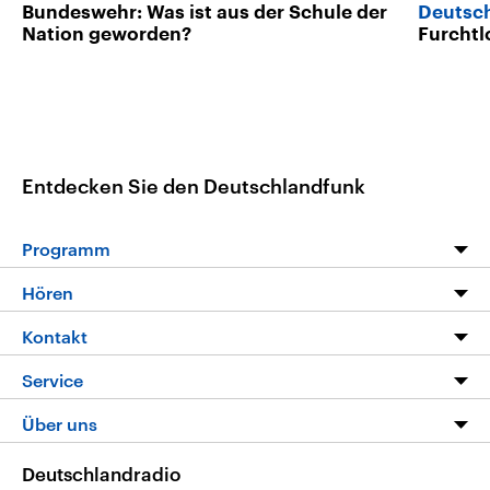
Bundeswehr: Was ist aus der Schule der
Deutsc
Nation geworden?
Furchtl
Entdecken Sie den Deutschlandfunk
Programm
Programm
Hören
Alle Sendungen
Livestream
Kontakt
Die Nachrichten
Audios
Hörerservice
Service
Nachrichtenleicht
Podcasts
Social Media
FAQ
Über uns
Neue Beiträge auf dlf.de
Deutschlandfunk App
Newsletter
Deutschlandradio
Themen-Schwerpunkte
Nachrichten App
Deutschlandradio
Veranstaltungen