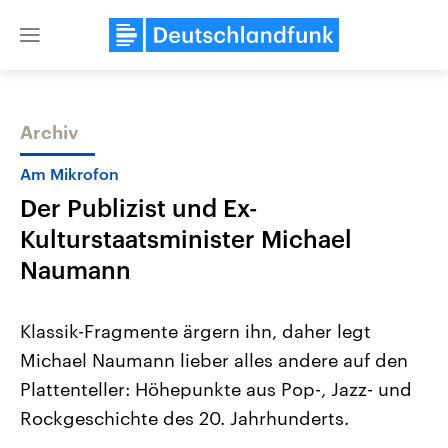
Close
menu
Archiv
Themen
Am Mikrofon
Der Publizist und Ex-
Kulturstaatsminister Michael
Naumann
Klassik-Fragmente ärgern ihn, daher legt
USA
Nahostkonflikt
Michael Naumann lieber alles andere auf den
Aktuelle Beiträge, Analysen und
Aktuelle Lage und Hinter
Der Überfall der palästine
Hintergründe
Plattenteller: Höhepunkte aus Pop-, Jazz- und
Wirtschaftlich und militärisch
Terrororganisation Hamas
gehören die Vereinigten Staaten zu
Oktober 2023 auf Israel ha
Rockgeschichte des 20. Jahrhunderts.
den mächtigsten Ländern der Erde,
Region wieder die Gewalt 
mit großem Einfluss auf das
Israel möchte die Hamas z