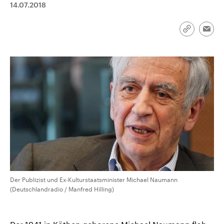
14.07.2018
aktuelle Weltgeschehen.
Diese wird wie die Hisboll
Libanon vom Iran unterstüt
Sendungen
Programm
Podcasts
Link
Emai
kopieren/te
Audio-Archiv
Der Publizist und Ex-Kulturstaatsminister Michael Naumann
(Deutschlandradio / Manfred Hilling)