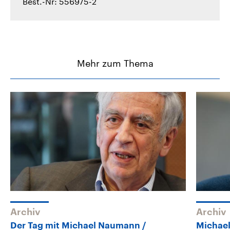
Best.-Nr: 556975-2
Mehr zum Thema
Archiv
Archiv
Der Tag mit Michael Naumann
Michae